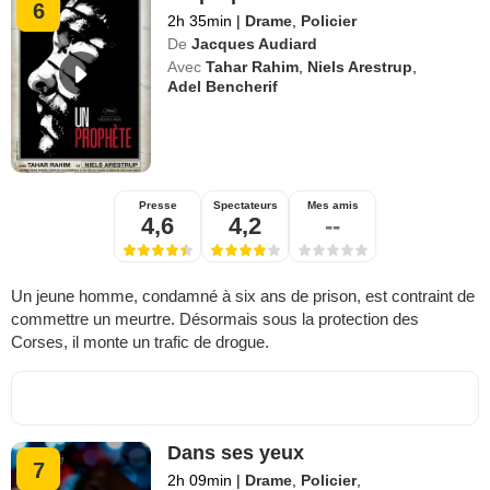
6
2h 35min
|
Drame
,
Policier
De
Jacques Audiard
Avec
Tahar Rahim
,
Niels Arestrup
,
Adel Bencherif
Presse
Spectateurs
Mes amis
4,6
4,2
--
Un jeune homme, condamné à six ans de prison, est contraint de
commettre un meurtre. Désormais sous la protection des
Corses, il monte un trafic de drogue.
Dans ses yeux
7
2h 09min
|
Drame
,
Policier
,