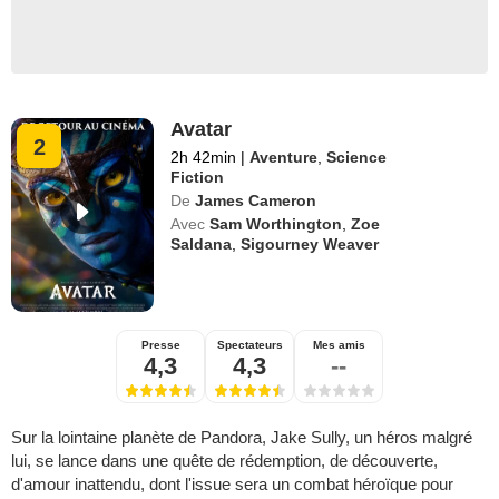
Avatar
2
2h 42min
|
Aventure
,
Science
Fiction
De
James Cameron
Avec
Sam Worthington
,
Zoe
Saldana
,
Sigourney Weaver
Presse
Spectateurs
Mes amis
4,3
4,3
--
Sur la lointaine planète de Pandora, Jake Sully, un héros malgré
lui, se lance dans une quête de rédemption, de découverte,
d'amour inattendu, dont l'issue sera un combat héroïque pour