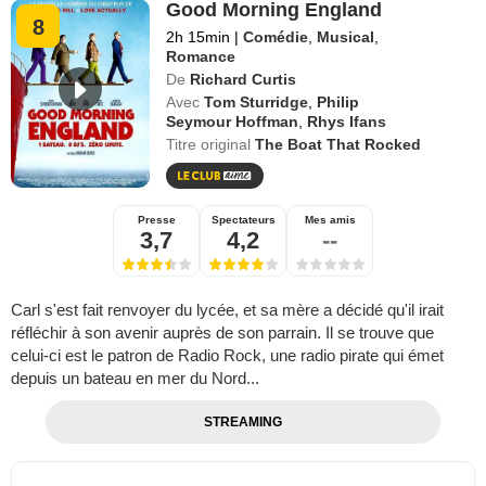
Good Morning England
8
2h 15min
|
Comédie
,
Musical
,
Romance
De
Richard Curtis
Avec
Tom Sturridge
,
Philip
Seymour Hoffman
,
Rhys Ifans
Titre original
The Boat That Rocked
Presse
Spectateurs
Mes amis
3,7
4,2
--
Carl s'est fait renvoyer du lycée, et sa mère a décidé qu'il irait
réfléchir à son avenir auprès de son parrain. Il se trouve que
celui-ci est le patron de Radio Rock, une radio pirate qui émet
depuis un bateau en mer du Nord...
STREAMING