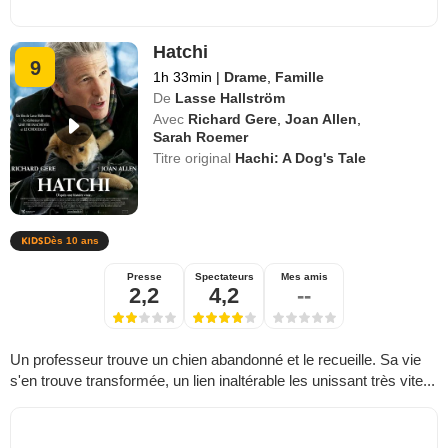
Hatchi
9
1h 33min
|
Drame
,
Famille
De
Lasse Hallström
Avec
Richard Gere
,
Joan Allen
,
Sarah Roemer
Titre original
Hachi: A Dog's Tale
Dès 10 ans
Presse
Spectateurs
Mes amis
2,2
4,2
--
Un professeur trouve un chien abandonné et le recueille. Sa vie
s'en trouve transformée, un lien inaltérable les unissant très vite...