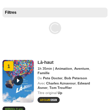
Meilleurs documentaires selon la presse
Filtres
Là-haut
1
1h 35min
|
Animation
,
Aventure
,
Famille
De
Pete Docter
,
Bob Peterson
Avec
Charles Aznavour
,
Edward
Asner
,
Tom Trouffier
Titre original
Up
Dès 8 ans