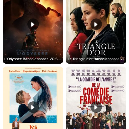
L'Odyssée Bande-annonce VO STFR
Le Triangle d'or Bande-annonce VF