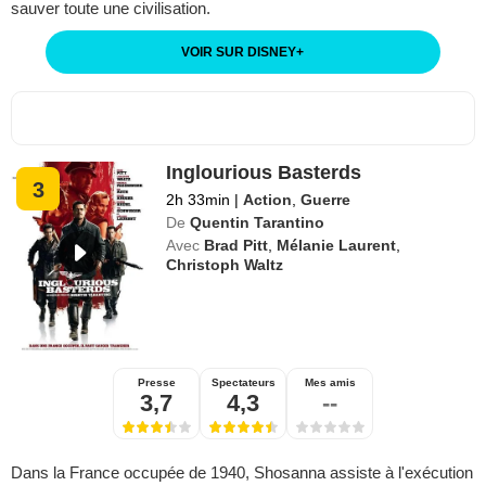
sauver toute une civilisation.
VOIR SUR DISNEY
+
Inglourious Basterds
3
2h 33min
|
Action
,
Guerre
De
Quentin Tarantino
Avec
Brad Pitt
,
Mélanie Laurent
,
Christoph Waltz
Presse
Spectateurs
Mes amis
3,7
4,3
--
Dans la France occupée de 1940, Shosanna assiste à l'exécution