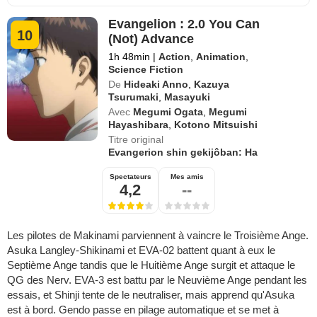
Evangelion : 2.0 You Can
10
(Not) Advance
1h 48min
|
Action
,
Animation
,
Science Fiction
De
Hideaki Anno
,
Kazuya
Tsurumaki
,
Masayuki
Avec
Megumi Ogata
,
Megumi
Hayashibara
,
Kotono Mitsuishi
Titre original
Evangerion shin gekijôban: Ha
Spectateurs
Mes amis
4,2
--
Les pilotes de Makinami parviennent à vaincre le Troisième Ange.
Asuka Langley-Shikinami et EVA-02 battent quant à eux le
Septième Ange tandis que le Huitième Ange surgit et attaque le
QG des Nerv. EVA-3 est battu par le Neuvième Ange pendant les
essais, et Shinji tente de le neutraliser, mais apprend qu'Asuka
est à bord. Gendo passe en pilage automatique et se met à