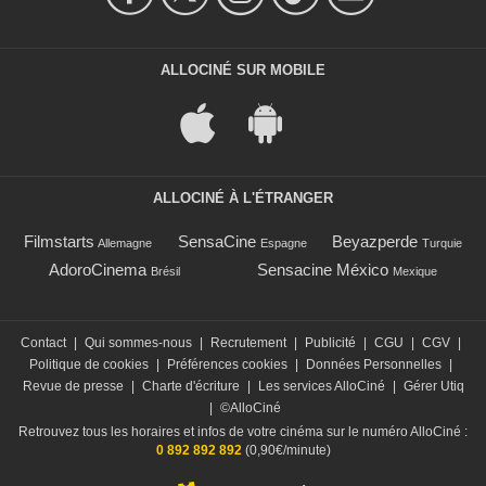
ALLOCINÉ SUR MOBILE
ALLOCINÉ À L'ÉTRANGER
Filmstarts
SensaCine
Beyazperde
Allemagne
Espagne
Turquie
AdoroCinema
Sensacine México
Brésil
Mexique
Contact
|
Qui sommes-nous
|
Recrutement
|
Publicité
|
CGU
|
CGV
|
Politique de cookies
|
Préférences cookies
|
Données Personnelles
|
Revue de presse
|
Charte d'écriture
|
Les services AlloCiné
|
Gérer Utiq
|
©AlloCiné
Retrouvez tous les horaires et infos de votre cinéma sur le numéro AlloCiné :
0 892 892 892
(0,90€/minute)