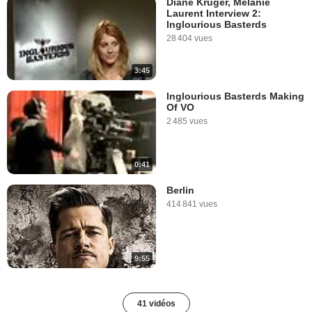
Diane Kruger, Mélanie
Laurent Interview 2:
Inglourious Basterds
28 404 vues
3:45
Inglourious Basterds Making
Of VO
2 485 vues
0:41
Berlin
414 841 vues
9:55
41 vidéos