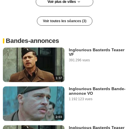
Voir plus de villes
Pont-de-Chéruy
Ploërmel
Voir toutes les séances (3)
Dorlisheim
Jard-sur-Mer
Bandes-annonces
Inglourious Basterds Teaser
VF
391 296 vues
1:37
Inglourious Basterds Bande-
annonce VO
1 192 123 vues
2:03
Inglourious Basterds Teaser