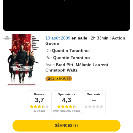
19 août 2009
en salle
|
2h 33min
|
Action
,
Guerre
De
Quentin Tarantino
|
Par
Quentin Tarantino
Avec
Brad Pitt
,
Mélanie Laurent
,
Christoph Waltz
Presse
Spectateurs
Mes amis
3,7
4,3
--
23 critiques
80054 notes, 3929 critiques
SÉANCES (3)