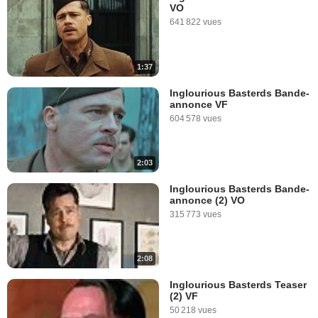
VO
641 822 vues
1:37
Inglourious Basterds Bande-
annonce VF
604 578 vues
2:03
Inglourious Basterds Bande-
annonce (2) VO
315 773 vues
2:08
Inglourious Basterds Teaser
(2) VF
50 218 vues