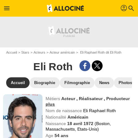
profil
menu
search
Accueil
Stars
Acteurs
Acteur américain
Eli Raphael Roth dit Eli Roth
Eli Roth
Accueil
Biographie
Filmographie
News
Photos
Métiers
Acteur
,
Réalisateur
,
Producteur
plus
Nom de naissance
Eli Raphael Roth
Nationalité
Américain
Naissance
18 avril 1972
(Boston,
Massachusetts, Etats-Unis)
Age
54
ans