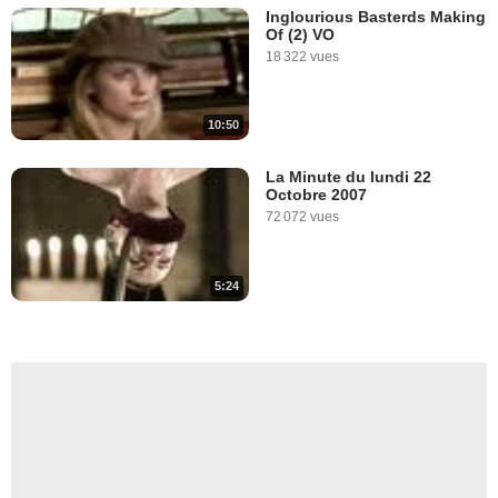
Inglourious Basterds Making
Of (2) VO
18 322 vues
10:50
La Minute du lundi 22
Octobre 2007
72 072 vues
5:24