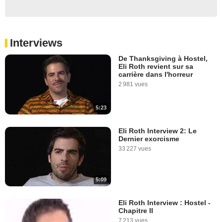
Interviews
De Thanksgiving à Hostel,
Eli Roth revient sur sa
carrière dans l'horreur
2 981 vues
5:23
Eli Roth Interview 2: Le
Dernier exorcisme
33 227 vues
5:09
Eli Roth Interview : Hostel -
Chapitre II
7 213 vues