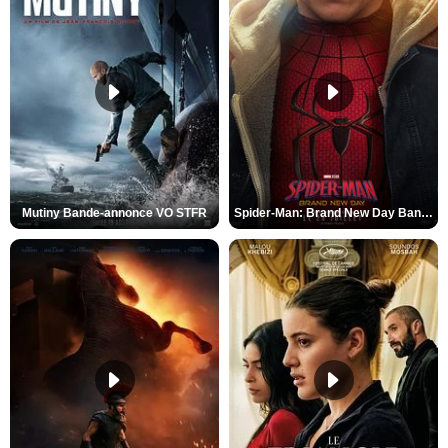
Mutiny Bande-annonce VO STFR
Spider-Man: Brand New Day Bande-annonce VO STFR