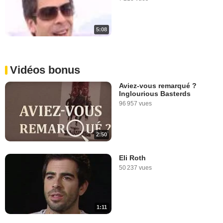
5:08
Vidéos bonus
Aviez-vous remarqué ?
Inglourious Basterds
96 957 vues
2:50
Eli Roth
50 237 vues
1:11