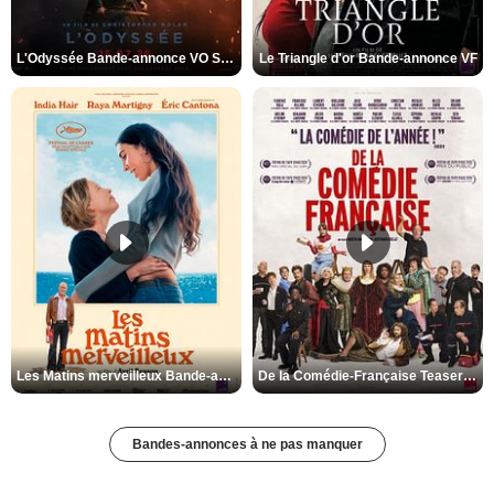
L'Odyssée Bande-annonce VO STFR
Le Triangle d'or Bande-annonce VF
Les Matins merveilleux Bande-annonce VF
De la Comédie-Française Teaser VF
Bandes-annonces à ne pas manquer