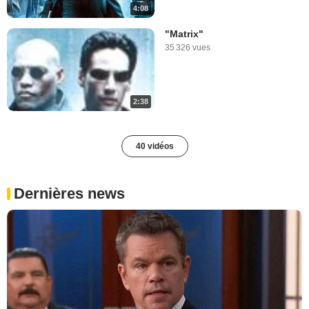
4:08
"Matrix"
35 326 vues
2:38
40 vidéos
Dernières news