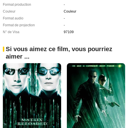
Format production
-
Couleur
Couleur
Format audio
-
Format de projection
-
N° de Visa
97109
Si vous aimez ce film, vous pourriez
aimer ...