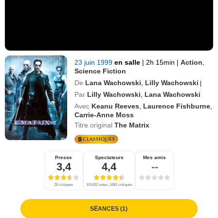
23 juin 1999
en salle
|
2h 15min
|
Action
,
Science Fiction
De
Lana Wachowski
,
Lilly Wachowski
|
Par
Lilly Wachowski
,
Lana Wachowski
Avec
Keanu Reeves
,
Laurence Fishburne
,
Carrie-Anne Moss
Titre original
The Matrix
Presse
Spectateurs
Mes amis
3,4
4,4
--
28 critiques
101402 notes, 1681 critiques
SÉANCES (1)