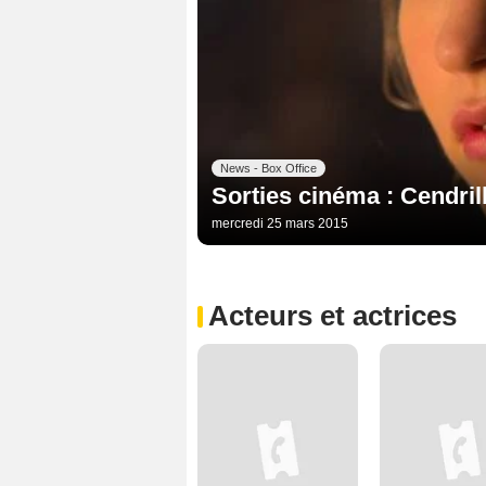
News - Box Office
Sorties cinéma : Cendri
mercredi 25 mars 2015
Acteurs et actrices