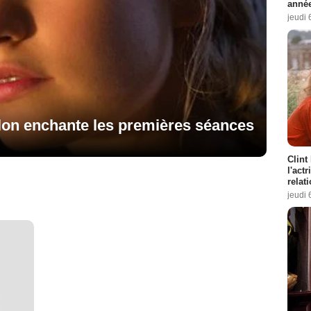
année
jeudi 
llon enchante les premières séances
Clint
l'act
relat
jeudi 