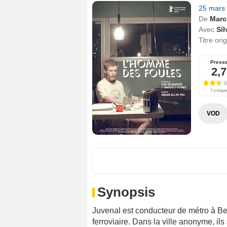
25 mars
De
Marc
Avec
Sí
Titre ori
Press
2,7
7 critique
VOD
Synopsis
Juvenal est conducteur de métro à Bel
ferroviaire. Dans la ville anonyme, ils