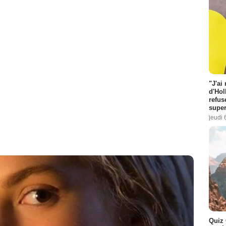
"J'ai
d'Hol
refus
super
jeudi 
Quiz 