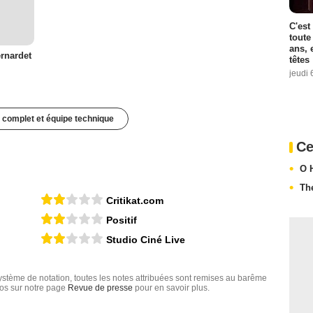
C'est
toute
ans, 
rnardet
têtes
jeudi 
 complet et équipe technique
Ce
O 
Th
Critikat.com
Positif
Studio Ciné Live
tème de notation, toutes les notes attribuées sont remises au barême
nfos sur notre page
Revue de presse
pour en savoir plus.