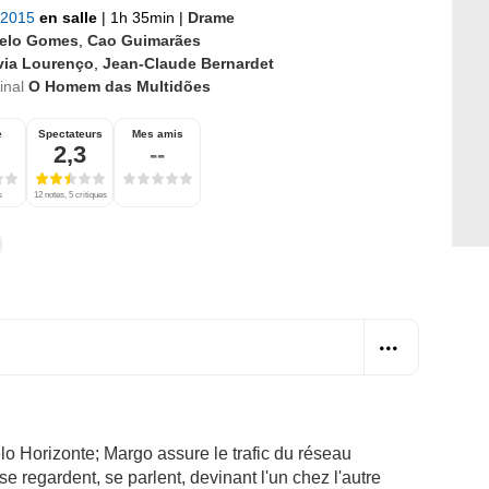
 2015
en salle
|
1h 35min
|
Drame
elo Gomes
,
Cao Guimarães
lvia Lourenço
,
Jean-Claude Bernardet
ginal
O Homem das Multidões
e
Spectateurs
Mes amis
2,3
--
s
12 notes, 5 critiques
o Horizonte; Margo assure le trafic du réseau
 se regardent, se parlent, devinant l'un chez l'autre