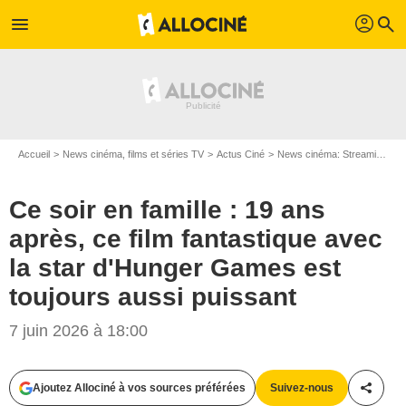
profil
menu
search
Accueil
News cinéma, films et séries TV
Actus Ciné
News cinéma: Streaming
C
Ce soir en famille : 19 ans
après, ce film fantastique avec
la star d'Hunger Games est
toujours aussi puissant
7 juin 2026 à 18:00
Ajoutez Allociné à vos sources préférées
Suivez-nous
Partag