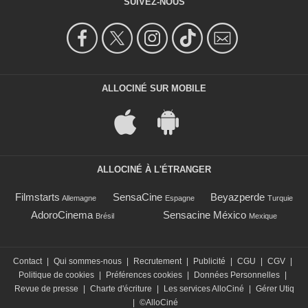
SUIVEZ-NOUS
ALLOCINÉ SUR MOBILE
ALLOCINÉ À L'ÉTRANGER
Filmstarts
SensaCine
Beyazperde
Allemagne
Espagne
Turquie
AdoroCinema
Sensacine México
Brésil
Mexique
Contact
|
Qui sommes-nous
|
Recrutement
|
Publicité
|
CGU
|
CGV
|
Politique de cookies
|
Préférences cookies
|
Données Personnelles
|
Revue de presse
|
Charte d'écriture
|
Les services AlloCiné
|
Gérer Utiq
|
©AlloCiné