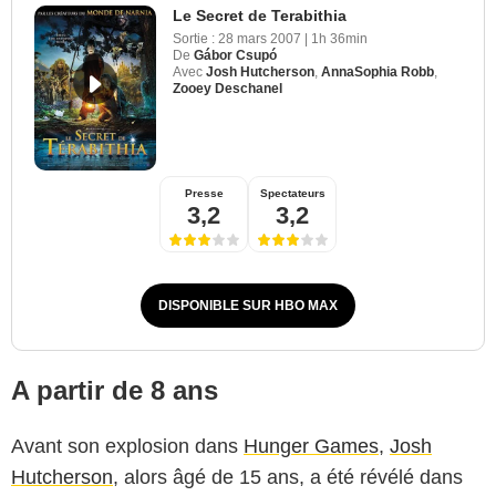
Le Secret de Terabithia
Sortie :
28 mars 2007
|
1h 36min
De
Gábor Csupó
Avec
Josh Hutcherson
,
AnnaSophia Robb
,
Zooey Deschanel
Presse
Spectateurs
3,2
3,2
DISPONIBLE SUR HBO MAX
A partir de 8 ans
Avant son explosion dans
Hunger Games
,
Josh
Hutcherson
, alors âgé de 15 ans, a été révélé dans