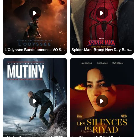
L'Odyssée Bande-annonce VO STFR
Spider-Man: Brand New Day Bande-annonce VO STFR