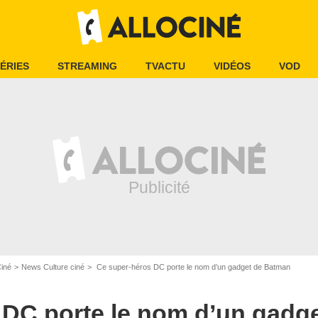
ÉRIES
STREAMING
TVACTU
VIDÉOS
VOD
Ciné
News Culture ciné
Ce super-héros DC porte le nom d’un gadget de Batman
 DC porte le nom d’un gadg