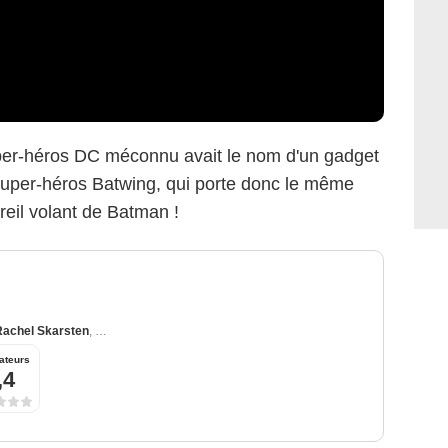
uper-héros DC méconnu avait le nom d'un gadget
 super-héros Batwing, qui porte donc le même
eil volant de Batman !
Rachel Skarsten
,
Meagan Tandy
Warner Bros.
ateurs
,4