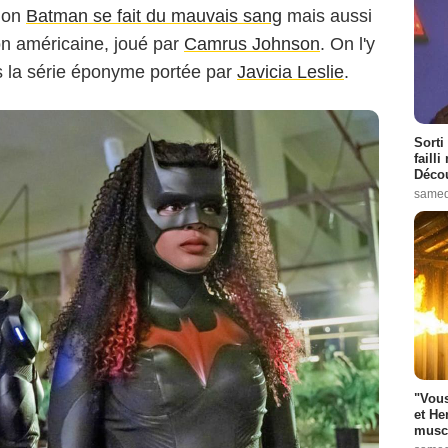
tion
Batman se fait du mauvais sang
mais aussi
on américaine, joué par
Camrus Johnson
. On l'y
 la série éponyme portée par
Javicia Leslie
.
Sorti
failli
Décou
samed
"Vous
et He
muscl