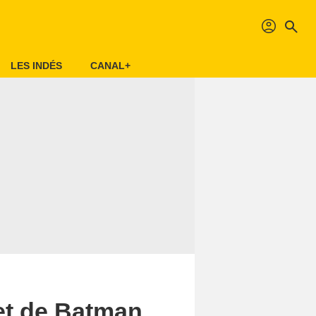
profil
search
LES INDÉS
CANAL+
et de Batman