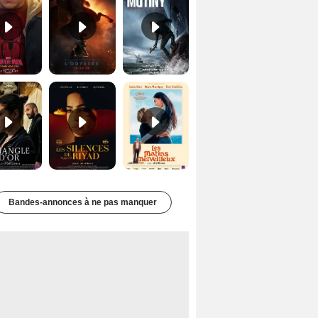
Le Triangle d'or Bande-annonce VF
Les Silences de Riyad Bande-annonce VO STFR
Les Matins merveilleux Bande-annonce VF
Bandes-annonces à ne pas manquer