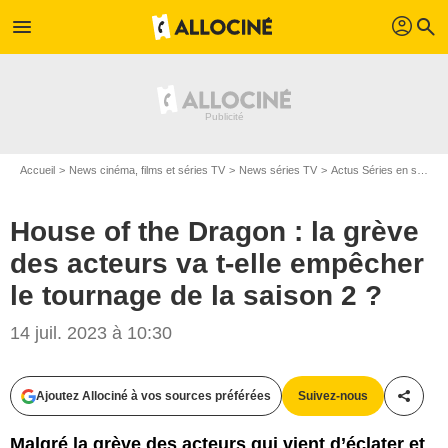
profil
menu
search
Accueil
News cinéma, films et séries TV
News séries TV
Actus Séries en streaming
House of the Dragon : la grève
des acteurs va t-elle empêcher
le tournage de la saison 2 ?
14 juil. 2023 à 10:30
Ajoutez Allociné à vos sources préférées
Suivez-nous
Partag
Malgré la grève des acteurs qui vient d’éclater et