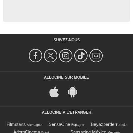
SUIVEZ-NOUS
ALLOCINÉ SUR MOBILE
ALLOCINÉ À L'ÉTRANGER
Filmstarts
SensaCine
Beyazperde
Allemagne
Espagne
Turquie
AdoroCinema
Sensacine México
Brésil
Mexique