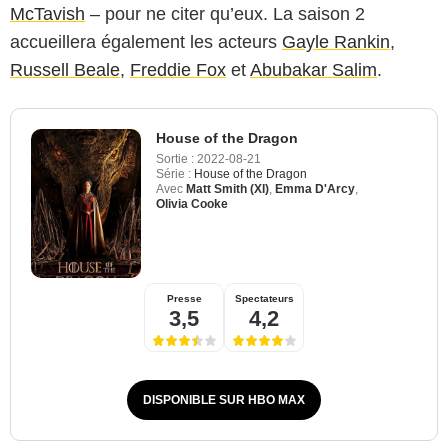
McTavish
– pour ne citer qu’eux. La saison 2
accueillera également les acteurs
Gayle Rankin
,
Russell Beale
,
Freddie Fox
et
Abubakar Salim
.
House of the Dragon
Sortie :
2022-08-21
Série :
House of the Dragon
Avec
Matt Smith (XI)
,
Emma D'Arcy
,
Olivia Cooke
Presse
Spectateurs
3,5
4,2
DISPONIBLE SUR HBO MAX