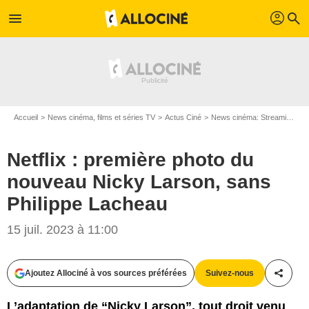
profil
menu
search
Accueil
News cinéma, films et séries TV
Actus Ciné
News cinéma: Streaming
N
Netflix : première photo du
nouveau Nicky Larson, sans
Philippe Lacheau
15 juil. 2023 à 11:00
Ajoutez Allociné à vos sources préférées
Suivez-nous
Partag
L’adaptation de “Nicky Larson”, tout droit venu