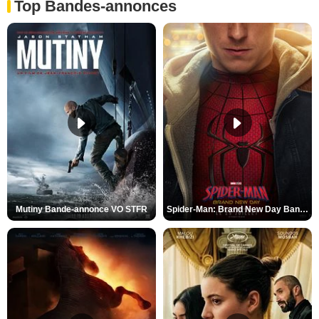
Top Bandes-annonces
Mutiny Bande-annonce VO STFR
Spider-Man: Brand New Day Bande-annonce VO STFR