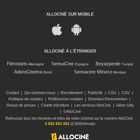
ALLOCINÉ SUR MOBILE
ALLOCINÉ À L'ÉTRANGER
Filmstarts
SensaCine
Beyazperde
Allemagne
Espagne
Turquie
AdoroCinema
Sensacine México
Brésil
Mexique
Contact
|
Qui sommes-nous
|
Recrutement
|
Publicité
|
CGU
|
CGV
|
Politique de cookies
|
Préférences cookies
|
Données Personnelles
|
Revue de presse
|
Charte d'écriture
|
Les services AlloCiné
|
Gérer Utiq
|
©AlloCiné
Retrouvez tous les horaires et infos de votre cinéma sur le numéro AlloCiné :
0 892 892 892
(0,90€/minute)