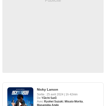
Nicky Larson
Sortie :
25 avril 2024
|
1h 42min
De
Yûichi Satô
Avec
Ryohei Suzuki
,
Misato Morita
,
Masanobu Ando