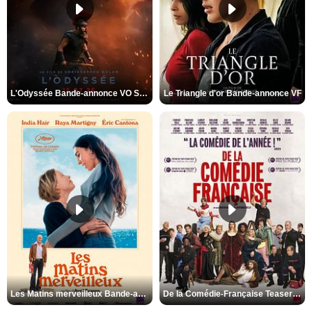
L'Odyssée Bande-annonce VO STFR
Le Triangle d'or Bande-annonce VF
Les Matins merveilleux Bande-annonce VF
De la Comédie-Française Teaser VF