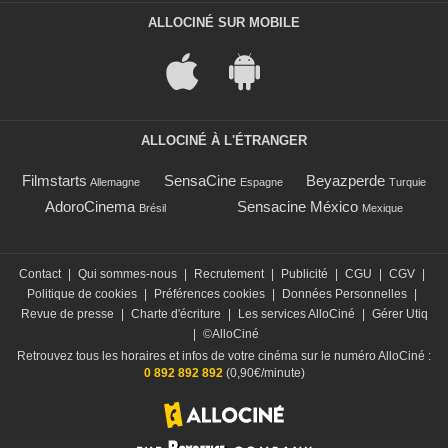
ALLOCINÉ SUR MOBILE
ALLOCINÉ À L'ÉTRANGER
Filmstarts
SensaCine
Beyazperde
Allemagne
Espagne
Turquie
AdoroCinema
Sensacine México
Brésil
Mexique
Contact
|
Qui sommes-nous
|
Recrutement
|
Publicité
|
CGU
|
CGV
|
Politique de cookies
|
Préférences cookies
|
Données Personnelles
|
Revue de presse
|
Charte d'écriture
|
Les services AlloCiné
|
Gérer Utiq
|
©AlloCiné
Retrouvez tous les horaires et infos de votre cinéma sur le numéro AlloCiné :
0 892 892 892
(0,90€/minute)