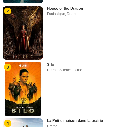
House of the Dragon
2
Fantastique
,
Drame
Silo
3
Drame
,
Science Fiction
La Petite maison dans la prairie
4
Drame