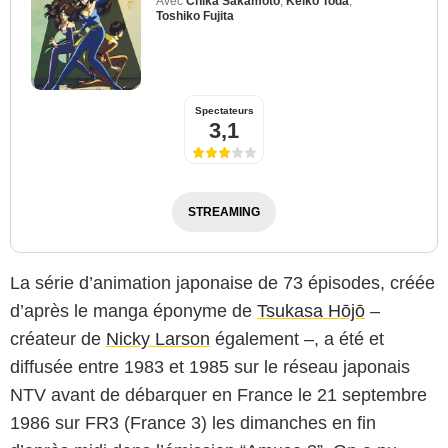
Avec
Chika Sakamoto
,
Keiko Toda
,
Toshiko Fujita
Spectateurs
3,1
STREAMING
La série d’animation japonaise de 73 épisodes, créée
d’après le manga éponyme de
Tsukasa Hōjō
–
créateur de
Nicky Larson
également –, a été et
diffusée entre 1983 et 1985 sur le réseau japonais
NTV
NTV avant de débarquer en France le 21 septembre
1986 sur FR3 (France 3) les dimanches en fin