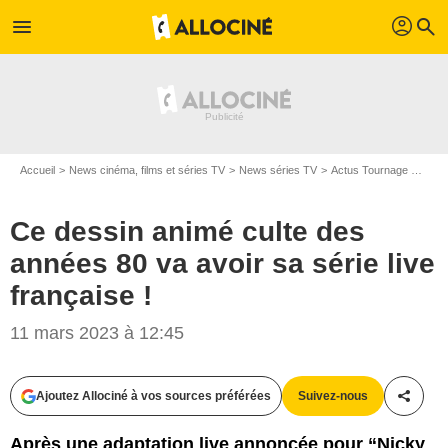
profil
menu
search
Accueil
News cinéma, films et séries TV
News séries TV
Actus Tournage Séries TV
Ce dessin animé culte des
années 80 va avoir sa série live
française !
11 mars 2023 à 12:45
Ajoutez Allociné à vos sources préférées
Suivez-nous
Partag
Après une adaptation live annoncée pour “Nicky