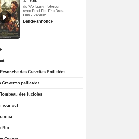
1.
Troie
de Wolfgang Petersen
avec Brad Pitt, Eric Bana
Film - Péplum
Bande-annonce
R
net
 Revanche des Crevettes Pailletées
 Crevettes pailletées
 Tombeau des lucioles
Amour ouf
somnia
e Rip
es Cadors