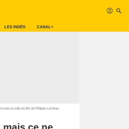
profil
search
LES INDÉS
CANAL+
a pas la suite du film de Philippe Lacheau
 mais ce ne