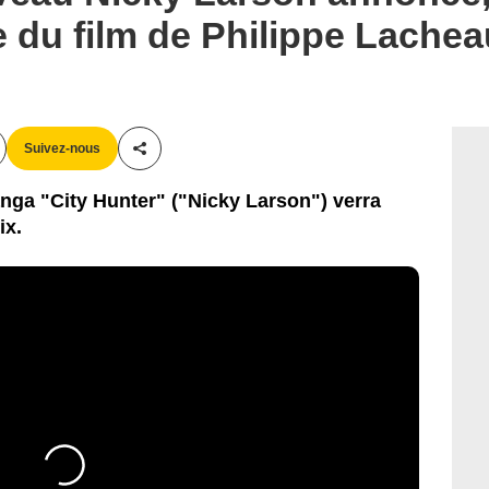
e du film de Philippe Lachea
Suivez-nous
Partager cet article
nga "City Hunter" ("Nicky Larson") verra
ix.