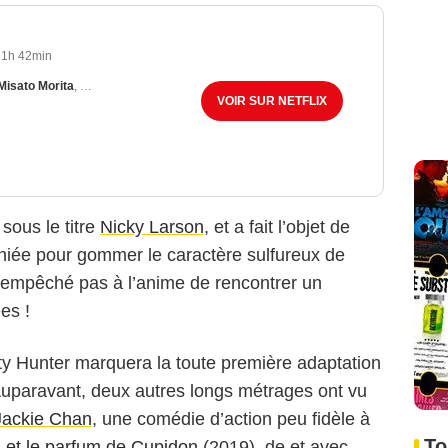
1h 42min
Misato Morita
,
Masanobu Ando
VOIR SUR NETFLIX
 sous le titre
Nicky Larson
, et a fait l’objet de
niée pour gommer le caractère sulfureux de
s empêché pas à l’anime de rencontrer un
es !
ty Hunter marquera la toute première adaptation
uparavant, deux autres longs métrages ont vu
Jackie Chan
, une comédie d’action peu fidèle à
To
 et le parfum de Cupidon
(2019), de et avec