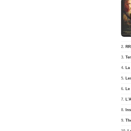
2.
RR
3.
Te
4.
La
5.
Les
6.
Le
7.
L'
8.
In
9.
Th
10.
L