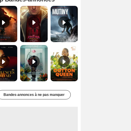
L'Odyssée Bande-annonce VO STFR
Spider-Man: Brand New Day Bande-annonce VO STFR
Mutiny Bande-annonce VO STFR
Les Silences de Riyad Bande-annonce VO STFR
Des Fleurs pour Tokyo Bande-annonce VO STFR
Cotton Queen Bande-annonce VO STFR
Bandes-annonces à ne pas manquer