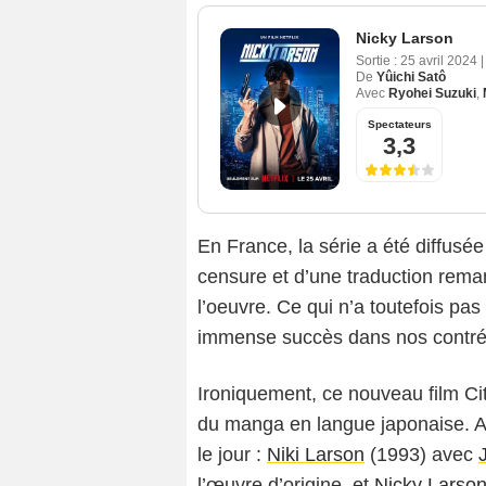
Nicky Larson
Sortie :
25 avril 2024
|
De
Yûichi Satô
Avec
Ryohei Suzuki
,
Spectateurs
3,3
En France, la série a été diffusée
censure et d’une traduction rema
l’oeuvre. Ce qui n’a toutefois pa
immense succès dans nos contré
Ironiquement, ce nouveau film Ci
du manga en langue japonaise. A
le jour :
Niki Larson
(1993) avec
l’œuvre d’origine, et
Nicky Larson