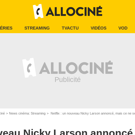
ÉRIES
STREAMING
TVACTU
VIDÉOS
VOD
Ciné
News cinéma: Streaming
Netflix : un nouveau Nicky Larson annoncé, mais ce ne ser
uveau Nicky Larson annoncé,