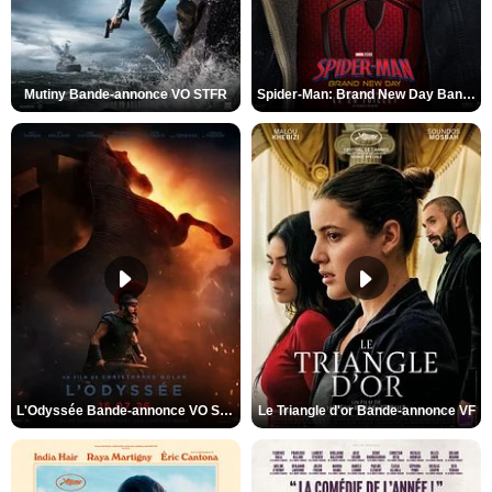
Mutiny Bande-annonce VO STFR
Spider-Man: Brand New Day Bande-annonce VO STFR
L'Odyssée Bande-annonce VO STFR
Le Triangle d'or Bande-annonce VF