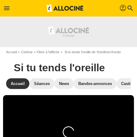
profil
menu
search
Accueil
Cinéma
Films à l'affiche
Si tu tends l'oreille de Yoshifumi Kondo
Si tu tends l'oreille
Accueil
Séances
News
Bandes-annonces
Casting