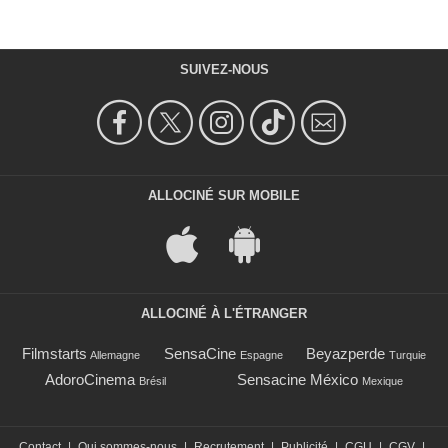
SUIVEZ-NOUS
ALLOCINÉ SUR MOBILE
ALLOCINÉ À L'ÉTRANGER
Filmstarts
SensaCine
Beyazperde
Allemagne
Espagne
Turquie
AdoroCinema
Sensacine México
Brésil
Mexique
Contact
|
Qui sommes-nous
|
Recrutement
|
Publicité
|
CGU
|
CGV
|