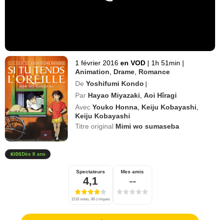
1 février 2016
en VOD
|
1h 51min
|
Animation
,
Drame
,
Romance
De
Yoshifumi Kondo
|
Par
Hayao Miyazaki
,
Aoi Hîragi
Avec
Youko Honna
,
Keiju Kobayashi
,
Keiju Kobayashi
Titre original
Mimi wo sumaseba
Dès 8 ans
Spectateurs
Mes amis
4,1
--
1518 notes, 88 critiques