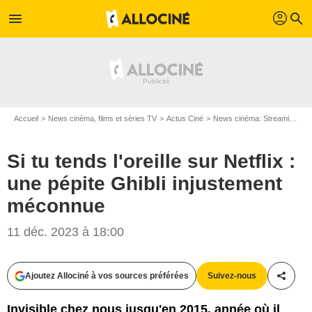
profil
menu
search
Accueil
News cinéma, films et séries TV
Actus Ciné
News cinéma: Streaming
S
Si tu tends l'oreille sur Netflix :
une pépite Ghibli injustement
méconnue
11 déc. 2023 à 18:00
Ajoutez Allociné à vos sources préférées
Suivez-nous
Partag
Invisible chez nous jusqu'en 2015, année où il