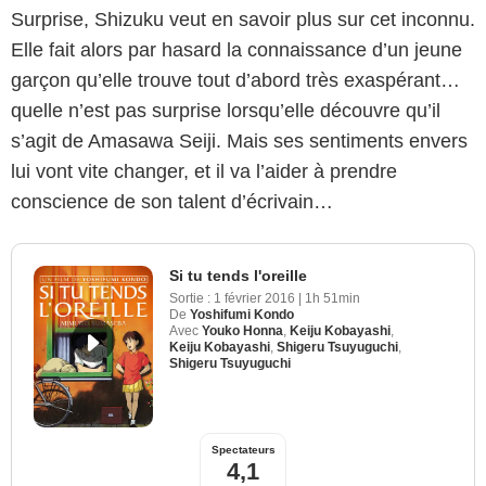
Surprise, Shizuku veut en savoir plus sur cet inconnu.
Elle fait alors par hasard la connaissance d’un jeune
garçon qu’elle trouve tout d’abord très exaspérant…
quelle n’est pas surprise lorsqu’elle découvre qu’il
s’agit de Amasawa Seiji. Mais ses sentiments envers
lui vont vite changer, et il va l’aider à prendre
conscience de son talent d’écrivain…
Si tu tends l'oreille
Sortie :
1 février 2016
|
1h 51min
De
Yoshifumi Kondo
Avec
Youko Honna
,
Keiju Kobayashi
,
Keiju Kobayashi
,
Shigeru Tsuyuguchi
,
Shigeru Tsuyuguchi
Spectateurs
4,1