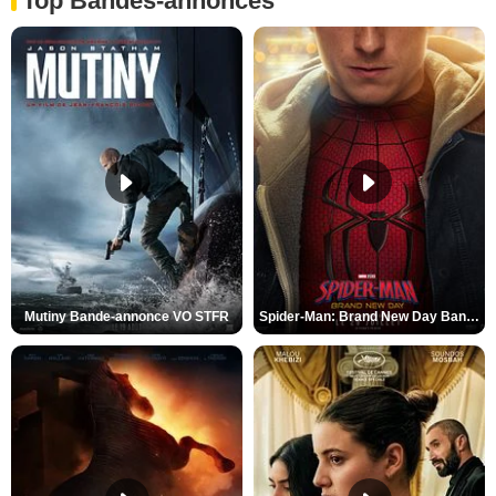
Top Bandes-annonces
Mutiny Bande-annonce VO STFR
Spider-Man: Brand New Day Bande-annonce VO STFR