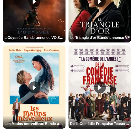
L'Odyssée Bande-annonce VO STFR
Le Triangle d'or Bande-annonce VF
Les Matins merveilleux Bande-annonce VF
De la Comédie-Française Teaser VF