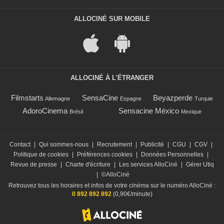
ALLOCINÉ SUR MOBILE
ALLOCINÉ À L'ÉTRANGER
Filmstarts
SensaCine
Beyazperde
Allemagne
Espagne
Turquie
AdoroCinema
Sensacine México
Brésil
Mexique
Contact
|
Qui sommes-nous
|
Recrutement
|
Publicité
|
CGU
|
CGV
|
Politique de cookies
|
Préférences cookies
|
Données Personnelles
|
Revue de presse
|
Charte d'écriture
|
Les services AlloCiné
|
Gérer Utiq
|
©AlloCiné
Retrouvez tous les horaires et infos de votre cinéma sur le numéro AlloCiné :
0 892 892 892
(0,90€/minute)