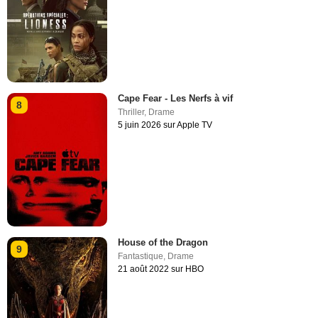
Cape Fear - Les Nerfs à vif
8
Thriller
,
Drame
5 juin 2026 sur Apple TV
House of the Dragon
9
Fantastique
,
Drame
21 août 2022 sur HBO