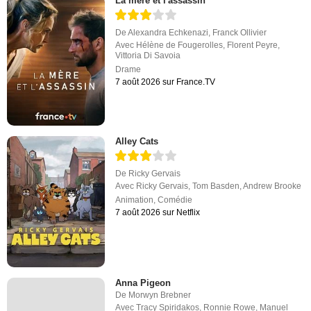
La mère et l'assassin
De
Alexandra Echkenazi
,
Franck Ollivier
Avec
Hélène de Fougerolles
,
Florent Peyre
,
Vittoria Di Savoia
Drame
7 août 2026 sur France.TV
Alley Cats
De
Ricky Gervais
Avec
Ricky Gervais
,
Tom Basden
,
Andrew Brooke
Animation
,
Comédie
7 août 2026 sur Netflix
Anna Pigeon
De
Morwyn Brebner
Avec
Tracy Spiridakos
,
Ronnie Rowe
,
Manuel