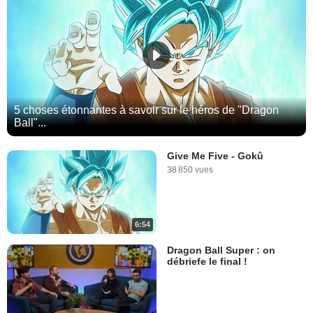
5 choses étonnantes à savoir sur le héros de "Dragon
Ball"...
Give Me Five - Gokû
38 850 vues
6:54
Dragon Ball Super : on
débriefe le final !