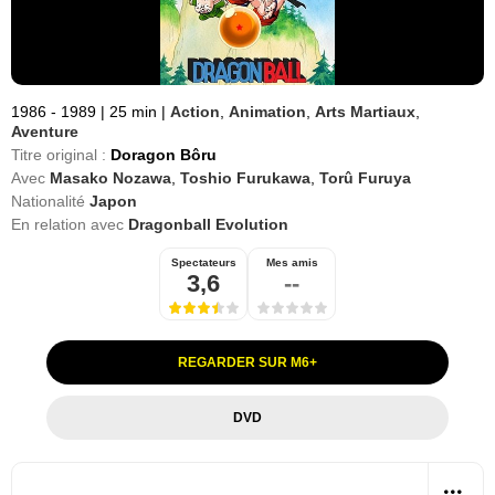
1986 - 1989
|
25 min
|
Action
,
Animation
,
Arts Martiaux
,
Aventure
Titre original :
Doragon Bôru
Avec
Masako Nozawa
,
Toshio Furukawa
,
Torû Furuya
Nationalité
Japon
En relation avec
Dragonball Evolution
Spectateurs
Mes amis
3,6
--
REGARDER SUR M6+
DVD