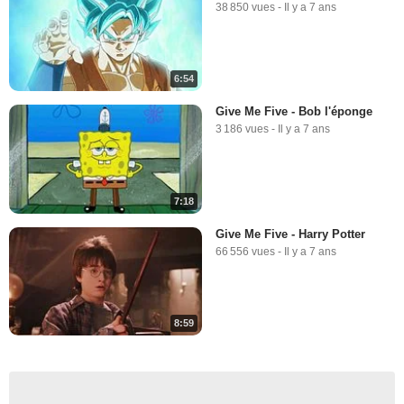
38 850 vues
-
Il y a 7 ans
6:54
Give Me Five - Bob l'éponge
3 186 vues
-
Il y a 7 ans
7:18
Give Me Five - Harry Potter
66 556 vues
-
Il y a 7 ans
8:59