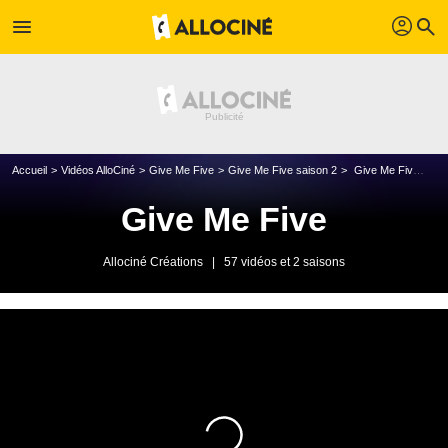
profil
menu
search
Accueil
Vidéos AlloCiné
Give Me Five
Give Me Five saison 2
Give Me Five - Gokû
Give Me Five
Allociné Créations
|
57 vidéos et 2 saisons