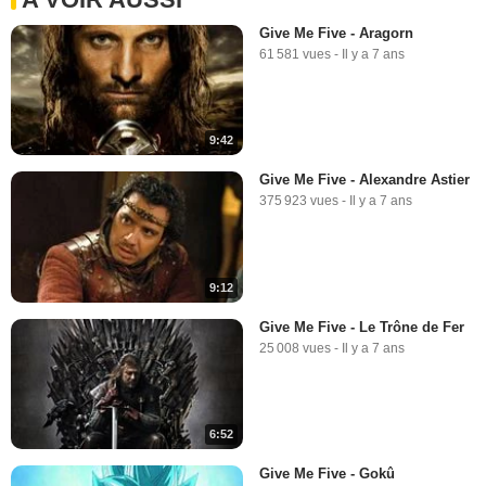
Give Me Five - Aragorn
61 581 vues
-
Il y a 7 ans
9:42
Give Me Five - Alexandre Astier
375 923 vues
-
Il y a 7 ans
9:12
Give Me Five - Le Trône de Fer
25 008 vues
-
Il y a 7 ans
6:52
Give Me Five - Gokû