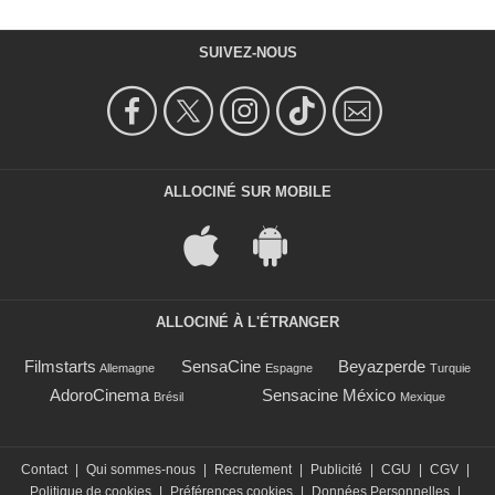
SUIVEZ-NOUS
ALLOCINÉ SUR MOBILE
ALLOCINÉ À L'ÉTRANGER
Filmstarts
SensaCine
Beyazperde
Allemagne
Espagne
Turquie
AdoroCinema
Sensacine México
Brésil
Mexique
Contact
|
Qui sommes-nous
|
Recrutement
|
Publicité
|
CGU
|
CGV
|
Politique de cookies
|
Préférences cookies
|
Données Personnelles
|