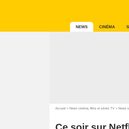
NEWS
CINÉMA
S
Accueil
News cinéma, films et séries TV
News s
Ce soir sur Netf