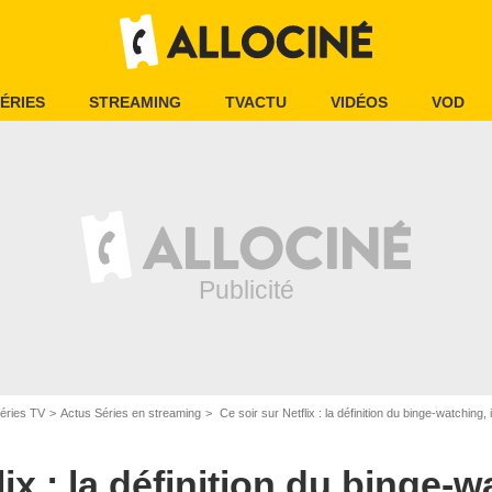
ÉRIES
STREAMING
TVACTU
VIDÉOS
VOD
éries TV
Actus Séries en streaming
Ce soir sur Netflix : la définition du binge-watching,
lix : la définition du binge-w