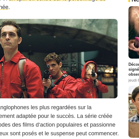
nnée
.
Décon
signé
obse
jeudi 
nglophones les plus regardées sur la
tement adaptée pour le succès. La série créée
 codes des films d’action populaires et passionne
njeux sont posés et le suspense peut commencer.
Antena 3 / Netflix