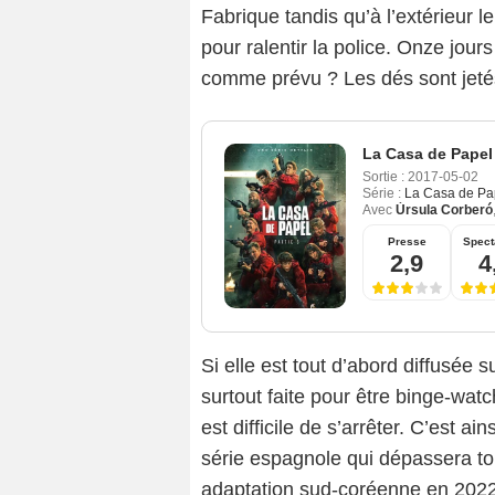
Fabrique tandis qu’à l’extérieur l
pour ralentir la police. Onze jours
comme prévu ? Les dés sont jeté
La Casa de Papel
Sortie :
2017-05-02
Série :
La Casa de Pa
Avec
Úrsula Corberó
Presse
Spect
2,9
4
Si elle est tout d’abord diffusée
surtout faite pour être binge-watc
est difficile de s’arrêter. C’est ai
série espagnole qui dépassera tou
adaptation sud-coréenne en 202