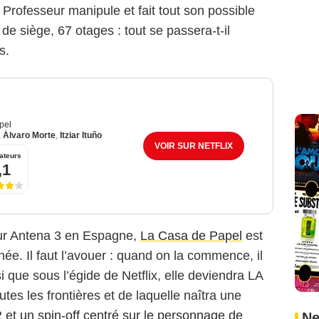
e Professeur manipule et fait tout son possible
 de siège, 67 otages : tout se passera-t-il
s.
pel
,
Álvaro Morte
,
Itziar Ituño
VOIR SUR NETFLIX
ateurs
,1
Antena 3 / Netflix
 sur Antena 3 en Espagne,
La Casa de Papel
est
hée. Il faut l’avouer : quand on la commence, il
nsi que sous l’égide de Netflix, elle deviendra LA
tes les frontières et de laquelle naîtra une
2 et
un spin-off centré sur le personnage de
Ne