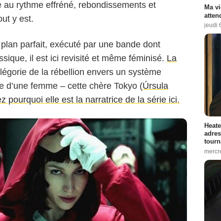
e au rythme effréné, rebondissements et
Ma vi
atten
out y est.
jeudi 
 plan parfait, exécuté par une bande dont
ssique, il est ici revisité et même féminisé.
La
llégorie de la rébellion envers un système
e d’une femme – cette chère Tokyo (
Úrsula
 pourquoi elle est la narratrice de la série ici.
Heate
adres
tourn
mercr