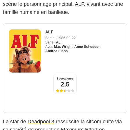
scène le personnage principal, ALF, vivant avec une
famille humaine en banlieue.
ALF
Sortie :
1986-09-22
Série :
ALF
Avec
Max Wright
,
Anne Schedeen
,
Andrea Elson
Spectateurs
2,5
La star de
Deadpool 3
ressuscite la sitcom culte via
sa société de production Maximum Effort en