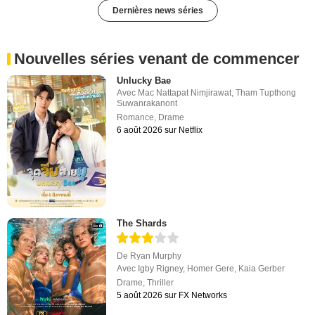
Dernières news séries
Nouvelles séries venant de commencer
Unlucky Bae
Avec
Mac Nattapat Nimjirawat
,
Tham Tupthong
Suwanrakanont
Romance
,
Drame
6 août 2026 sur Netflix
The Shards
De
Ryan Murphy
Avec
Igby Rigney
,
Homer Gere
,
Kaia Gerber
Drame
,
Thriller
5 août 2026 sur FX Networks