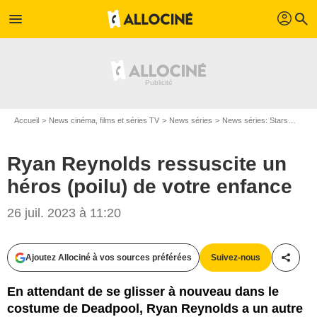
profil
menu
search
Accueil
News cinéma, films et séries TV
News séries
News séries: Stars
Ryan 
Ryan Reynolds ressuscite un
héros (poilu) de votre enfance
26 juil. 2023 à 11:20
Ajoutez Allociné à vos sources préférées
Suivez-nous
Partag
En attendant de se glisser à nouveau dans le
costume de Deadpool, Ryan Reynolds a un autre