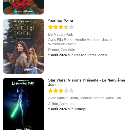
Sterling Point
De
Megan Park
Avec
Ella Rubin
,
Amélie Hoeferle
,
Jacob
Whiteduck-Lavoie
Drame
,
Comédie
5 août 2026 sur Amazon Prime Video
Star Wars: Visions Présente - Le Neuvième
Jedi
Avec
Kimiko Glenn
,
Andrew Kishino
,
Masi Oka
Action
,
Animation
5 août 2026 sur Disney+