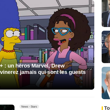
 : un héros Marvel, Drew
nerez jamais qui sont les guests
News - Stars
To