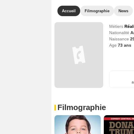
Accueil
Filmographie
News
Métiers
Réal
Nationalité
A
Naissance
2
Age
73
ans
a
Filmographie