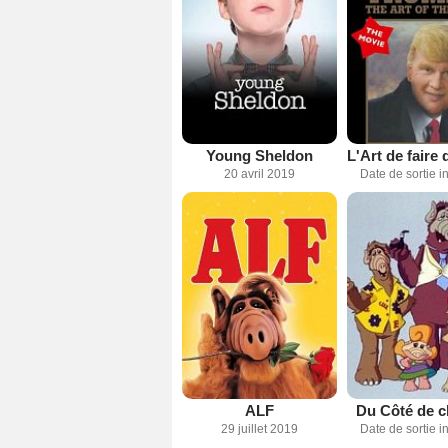
Young Sheldon
20 avril 2019
Date de sortie 
ALF
Du Côté de c
29 juillet 2019
Date de sortie 