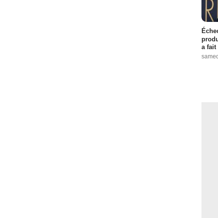
Échec
produ
a fai
samed