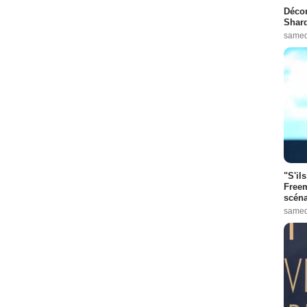
Décon
Shard
samed
"S'il
Freem
scéna
samed