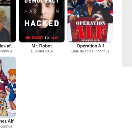
L'Art de faire des affaires par Donald Trump : le film
Mr. Robot
Opération Alf
inconnue
13 juillet 2016
Date de sortie inconnue
hez Alf
inconnue