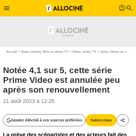
profil
menu
search
Accueil
News cinéma, films et séries TV
News séries TV
Actus Séries en streaming
Notée 4,1 sur 5, cette série
Prime Video est annulée peu
après son renouvellement
21 août 2023 à 12:25
Ajoutez Allociné à vos sources préférées
Suivez-nous
Partag
La grève des scénaristes et des acteurs fait des