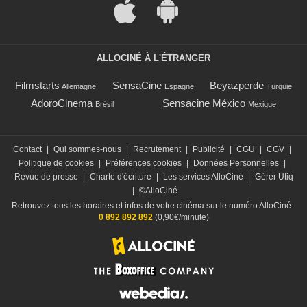
ALLOCINÉ À L'ÉTRANGER
Filmstarts
SensaCine
Beyazperde
Allemagne
Espagne
Turquie
AdoroCinema
Sensacine México
Brésil
Mexique
Contact
|
Qui sommes-nous
|
Recrutement
|
Publicité
|
CGU
|
CGV
|
Politique de cookies
|
Préférences cookies
|
Données Personnelles
|
Revue de presse
|
Charte d'écriture
|
Les services AlloCiné
|
Gérer Utiq
|
©AlloCiné
Retrouvez tous les horaires et infos de votre cinéma sur le numéro AlloCiné :
0 892 892 892
(0,90€/minute)