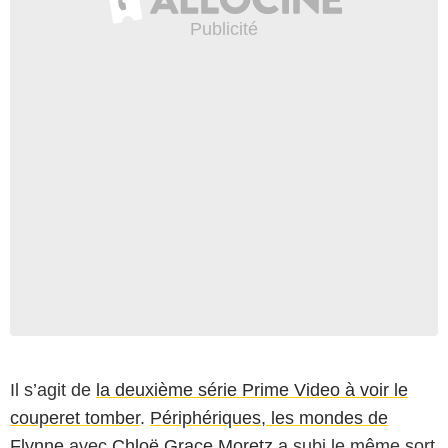
Il s’agit de
la deuxième série Prime Video à voir le
couperet tomber
.
Périphériques, les mondes de
Flynne
avec
Chloë Grace Moretz
a subi le même sort