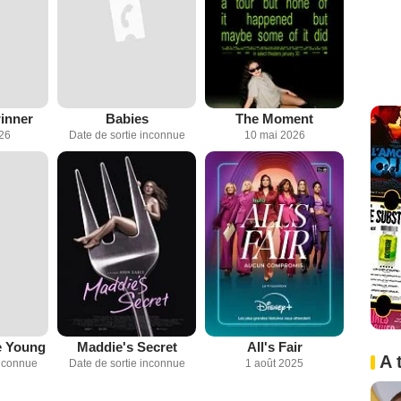
inner
Babies
The Moment
026
Date de sortie inconnue
10 mai 2026
e Young
Maddie's Secret
All's Fair
A 
inconnue
Date de sortie inconnue
1 août 2025