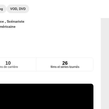
ng
VOD, DVD
ice
,
Scénariste
méricaine
10
26
ns de carrière
films et séries tournés