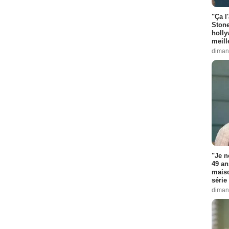
"Ça l
Stone
holly
meill
diman
"Je n
49 an
maiso
série 
diman