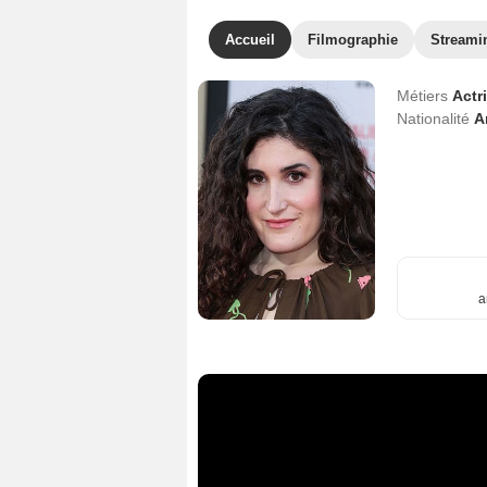
Accueil
Filmographie
Streami
Métiers
Actr
Nationalité
A
a