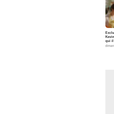
Exclu
Kevin
qui i
diman