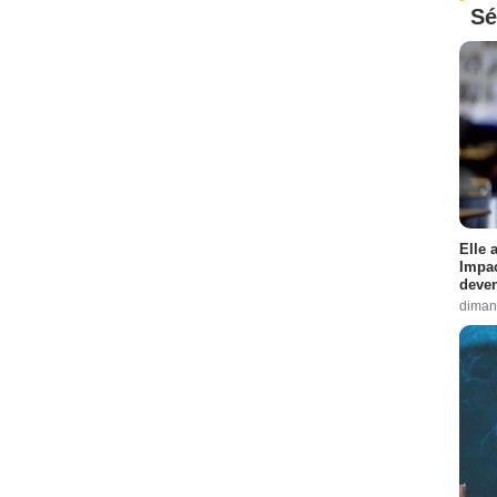
Sé
Elle 
Impac
deven
diman