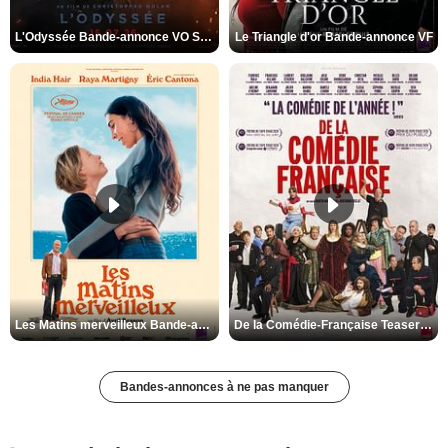
L'Odyssée Bande-annonce VO STFR
Le Triangle d'or Bande-annonce VF
Les Matins merveilleux Bande-annonce VF
De la Comédie-Française Teaser VF
Bandes-annonces à ne pas manquer