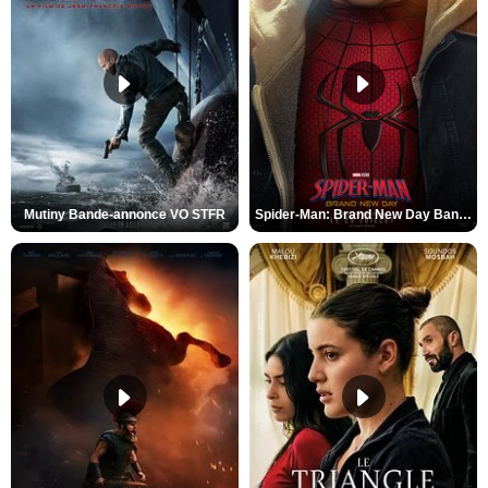
Mutiny Bande-annonce VO STFR
Spider-Man: Brand New Day Bande-annonce VO STFR