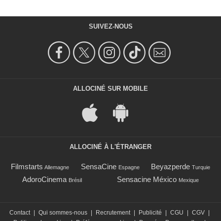
SUIVEZ-NOUS
ALLOCINÉ SUR MOBILE
ALLOCINÉ À L'ÉTRANGER
Filmstarts
SensaCine
Beyazperde
Allemagne
Espagne
Turquie
AdoroCinema
Sensacine México
Brésil
Mexique
Contact
|
Qui sommes-nous
|
Recrutement
|
Publicité
|
CGU
|
CGV
|