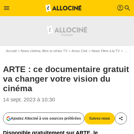
profil
menu
search
Accueil
News cinéma, films et séries TV
Actus Ciné
News Films à la TV
ARTE : ce documentaire gratuit va changer votre vision du cinéma
ARTE : ce documentaire gratuit
va changer votre vision du
cinéma
Arte
14 sept. 2023 à 10:30
Ajoutez Allociné à vos sources préférées
Suivez-nous
Partag
Disponible gratuitement sur ARTE, le