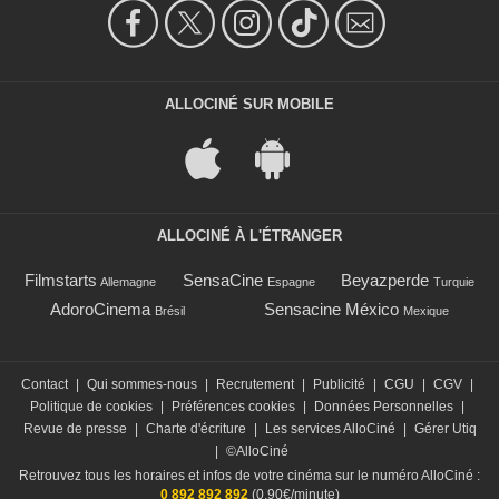
ALLOCINÉ SUR MOBILE
ALLOCINÉ À L'ÉTRANGER
Filmstarts
SensaCine
Beyazperde
Allemagne
Espagne
Turquie
AdoroCinema
Sensacine México
Brésil
Mexique
Contact
|
Qui sommes-nous
|
Recrutement
|
Publicité
|
CGU
|
CGV
|
Politique de cookies
|
Préférences cookies
|
Données Personnelles
|
Revue de presse
|
Charte d'écriture
|
Les services AlloCiné
|
Gérer Utiq
|
©AlloCiné
Retrouvez tous les horaires et infos de votre cinéma sur le numéro AlloCiné :
0 892 892 892
(0,90€/minute)