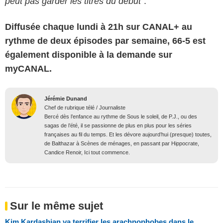
peut pas garder les titres du début"
.
Diffusée chaque lundi à 21h sur CANAL+ au
rythme de deux épisodes par semaine, 66-5 est
également disponible à la demande sur
myCANAL.
Jérémie Dunand
Chef de rubrique télé / Journaliste
Bercé dès l’enfance au rythme de Sous le soleil, de P.J., ou des
sagas de l’été, il se passionne de plus en plus pour les séries
françaises au fil du temps. Et les dévore aujourd’hui (presque) toutes,
de Balthazar à Scènes de ménages, en passant par Hippocrate,
Candice Renoir, Ici tout commence.
Sur le même sujet
Kim Kardashian va terrifier les arachnophobes dans le