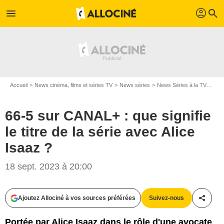
profil
menu
search
Accueil
News cinéma, films et séries TV
News séries
News Séries à la TV
66-5
66-5 sur CANAL+ : que signifie
le titre de la série avec Alice
Isaaz ?
18 sept. 2023 à 20:00
Ajoutez Allociné à vos sources préférées
Suivez-nous
Partag
Portée par Alice Isaaz dans le rôle d'une avocate