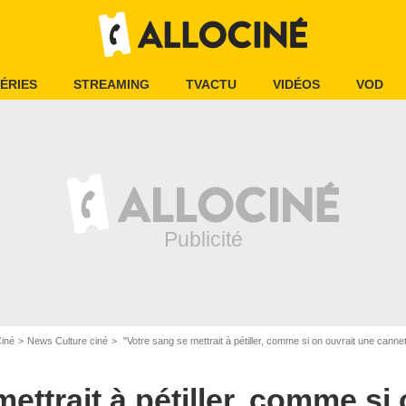
ÉRIES
STREAMING
TVACTU
VIDÉOS
VOD
Ciné
News Culture ciné
"Votre sang se mettrait à pétiller, comme si on ouvrait une cannette de Coca" : ce qui arriverait v
ettrait à pétiller, comme si