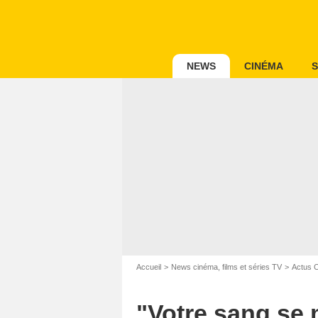
NEWS
CINÉMA
S
Accueil
News cinéma, films et séries TV
Actus 
"Votre sang se m