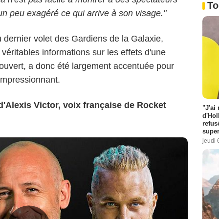
To
 un peu exagéré ce qui arrive à son visage."
dernier volet des Gardiens de la Galaxie,
véritables informations sur les effets d'une
couvert, a donc été largement accentuée pour
 impressionnant.
'Alexis Victor, voix française de Rocket
"J'ai
d'Hol
refus
super
jeudi 