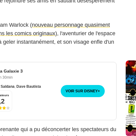
 de rejoindre ses amis en sautant désespérément
Adam Warlock
(nouveau personnage quasiment
ans les comics originaux)
, l'aventurier de l'espace
 geler instantanément, et son visage enfle d'un
a Galaxie 3
h 30min
 Saldana
,
Dave Bautista
VOIR SUR DISNEY
+
ateurs
,2
prenante qui a pu déconcerter les spectateurs du