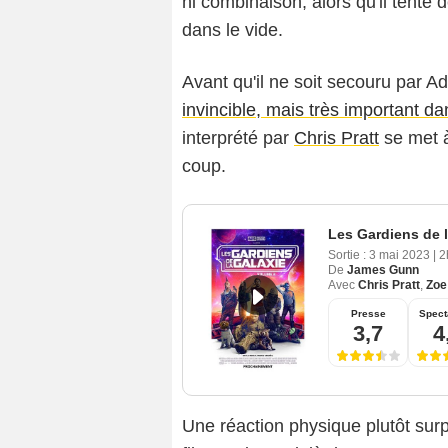
ni combinaison, alors qu'il tente
dans le vide.
Avant qu'il ne soit secouru par 
invincible, mais très important d
interprété par
Chris Pratt
se met à
coup.
Les Gardiens de l
Sortie :
3 mai 2023
|
2
De
James Gunn
Avec
Chris Pratt
,
Zoe
Presse
Spect
3,7
4
Une réaction physique plutôt sur