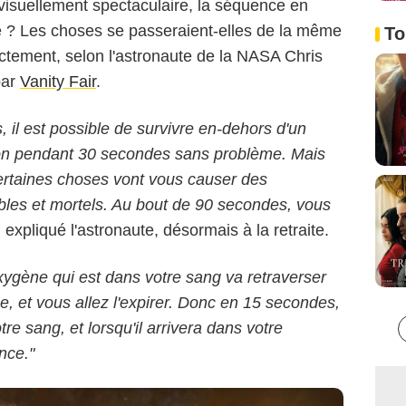
 visuellement spectaculaire, la séquence en
te ? Les choses se passeraient-elles de la même
To
actement, selon l'astronaute de la NASA Chris
par
Vanity Fair
.
, il est possible de survivre en-dehors d'un
on pendant 30 secondes sans problème. Mais
Marvel Studios
ertaines choses vont vous causer des
les et mortels. Au bout de 90 secondes, vous
i expliqué l'astronaute, désormais à la retraite.
xygène qui est dans votre sang va retraverser
, et vous allez l'expirer. Donc en 15 secondes,
tre sang, et lorsqu'il arrivera dans votre
nce."