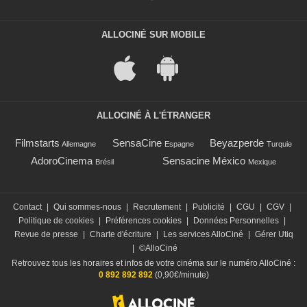
ALLOCINÉ SUR MOBILE
ALLOCINÉ À L'ÉTRANGER
Filmstarts
SensaCine
Beyazperde
Allemagne
Espagne
Turquie
AdoroCinema
Sensacine México
Brésil
Mexique
Contact
|
Qui sommes-nous
|
Recrutement
|
Publicité
|
CGU
|
CGV
|
Politique de cookies
|
Préférences cookies
|
Données Personnelles
|
Revue de presse
|
Charte d'écriture
|
Les services AlloCiné
|
Gérer Utiq
|
©AlloCiné
Retrouvez tous les horaires et infos de votre cinéma sur le numéro AlloCiné :
0 892 892 892
(0,90€/minute)