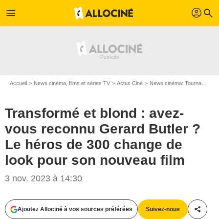
profil
menu
search
Accueil
News cinéma, films et séries TV
Actus Ciné
News cinéma: Tournages
Transformé et blond : avez-
vous reconnu Gerard Butler ?
Le héros de 300 change de
look pour son nouveau film
3 nov. 2023 à 14:30
Ajoutez Allociné à vos sources préférées
Suivez-nous
Partag