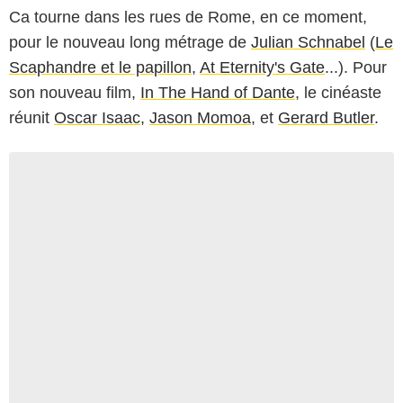
Ca tourne dans les rues de Rome, en ce moment,
pour le nouveau long métrage de
Julian Schnabel
(
Le
Scaphandre et le papillon
,
At Eternity's Gate
...). Pour
son nouveau film,
In The Hand of Dante
, le cinéaste
réunit
Oscar Isaac
,
Jason Momoa
, et
Gerard Butler
.