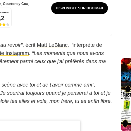
n
,
Courteney Cox
,
Lisa Kudrow
DISPONIBLE SUR HBO MAX
ateurs
,2
 au revoir"
, écrit
Matt LeBlanc
, l'interprète de
te Instagram
.
"Les moments que nous avons
tement parmi ceux que j'ai préférés dans ma
 scène avec toi et de t'avoir comme ami"
,
"Je sourirai toujours quand je penserai à toi et je
oie tes ailes et vole, mon frère, tu es enfin libre.