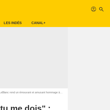
profil
search
LES INDÉS
CANAL+
vant et amusant hommage à Matthew Perry, son partenaire dans Friends
tu me dois" :