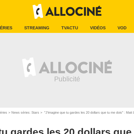
ÉRIES
STREAMING
TVACTU
VIDÉOS
VOD
éries
News séries: Stars
"J'imagine que tu gardes les 20 dollars que tu me dois" : Matt LeBlanc rend un émou
u gardes les 20 dollars que 