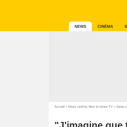
NEWS
CINÉMA
S
Accueil
News cinéma, films et séries TV
News s
"J'imagine que t