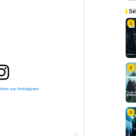
Sé
1
2
ation sur Instagram
3