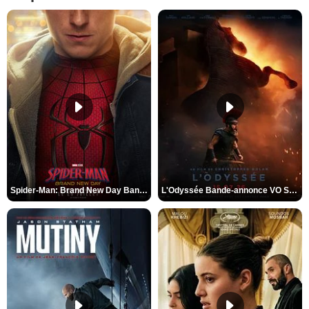
Spider-Man: Brand New Day Bande-annonce VO STFR
L'Odyssée Bande-annonce VO STFR