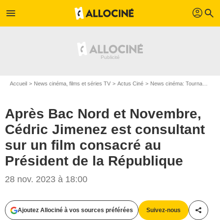
profil
menu
search
Accueil
News cinéma, films et séries TV
Actus Ciné
News cinéma: Tournages
Après Bac Nord et Novembre,
Cédric Jimenez est consultant
sur un film consacré au
Président de la République
28 nov. 2023 à 18:00
Ajoutez Allociné à vos sources préférées
Suivez-nous
Partag