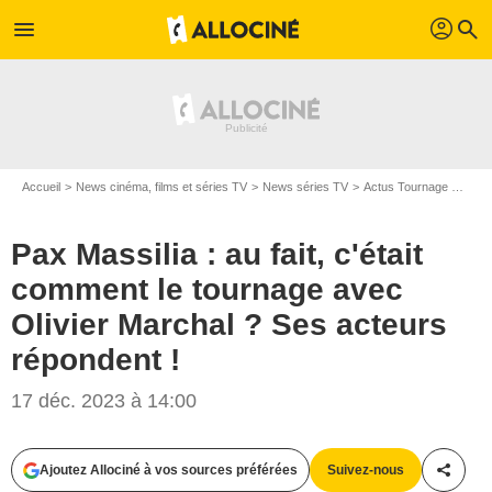
profil
menu
search
Accueil
News cinéma, films et séries TV
News séries TV
Actus Tournage Séries TV
Pax Massilia : au fait, c'était
comment le tournage avec
Olivier Marchal ? Ses acteurs
répondent !
17 déc. 2023 à 14:00
Ajoutez Allociné à vos sources préférées
Suivez-nous
Partag