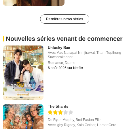
Dernières news séries
Nouvelles séries venant de commencer
Unlucky Bae
Avec
Mac Nattapat Nimjirawat
,
Tham Tupthong
Suwanrakanont
Romance
,
Drame
6 août 2026 sur Netflix
The Shards
De
Ryan Murphy
,
Bret Easton Ellis
Avec
Igby Rigney
,
Kaia Gerber
,
Homer Gere