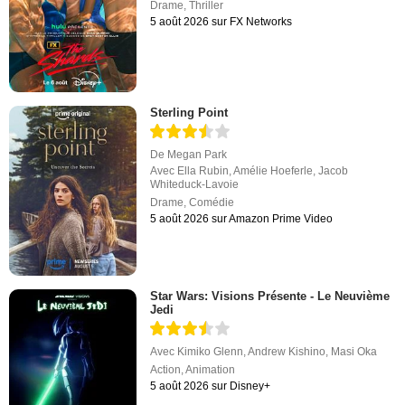
Drame
,
Thriller
5 août 2026 sur FX Networks
Sterling Point
De
Megan Park
Avec
Ella Rubin
,
Amélie Hoeferle
,
Jacob
Whiteduck-Lavoie
Drame
,
Comédie
5 août 2026 sur Amazon Prime Video
Star Wars: Visions Présente - Le Neuvième
Jedi
Avec
Kimiko Glenn
,
Andrew Kishino
,
Masi Oka
Action
,
Animation
5 août 2026 sur Disney+