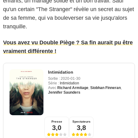
enfants, un mariage solide et un bon travail. Sauf
qu'un certain "The Stranger" révèle un secret au sujet
de sa femme, qui va bouleverser sa vie jusqu'alors
tranquille.
Vous avez vu Double Piège ? Sa fin aurait pu être
vraiment différente !
Intimidation
Sortie :
2020-01-30
Série :
Intimidation
Avec
Richard Armitage
,
Siobhan Finneran
,
Jennifer Saunders
Presse
Spectateurs
3,0
3,8