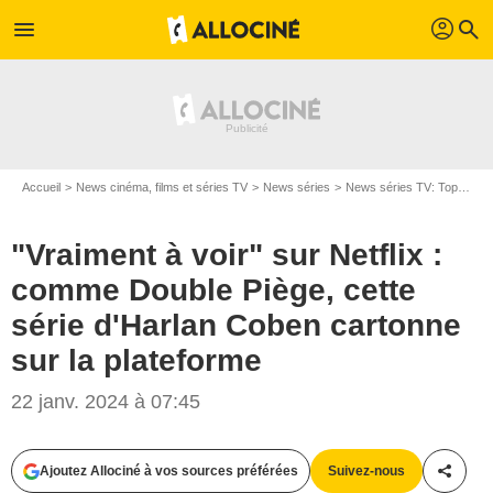
profil
menu
search
Accueil
News cinéma, films et séries TV
News séries
News séries TV: Top et Flop
"Vraiment à voir" sur Netflix :
comme Double Piège, cette
série d'Harlan Coben cartonne
sur la plateforme
22 janv. 2024 à 07:45
Ajoutez Allociné à vos sources préférées
Suivez-nous
Partag