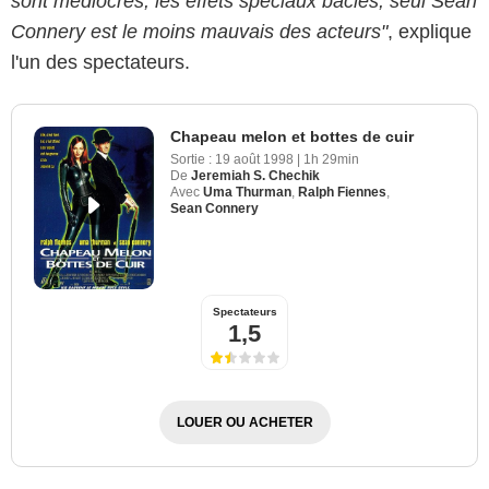
sont médiocres, les effets spéciaux bâclés, seul Sean
Connery est le moins mauvais des acteurs"
, explique
l'un des spectateurs.
Chapeau melon et bottes de cuir
Sortie :
19 août 1998
|
1h 29min
De
Jeremiah S. Chechik
Avec
Uma Thurman
,
Ralph Fiennes
,
Sean Connery
Spectateurs
1,5
LOUER OU ACHETER