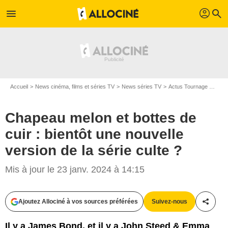
profil
menu
search
Accueil
News cinéma, films et séries TV
News séries TV
Actus Tournage Séries TV
Chapeau melon et bottes de
cuir : bientôt une nouvelle
version de la série culte ?
Mis à jour le 23 janv. 2024 à 14:15
Ajoutez Allociné à vos sources préférées
Suivez-nous
Partag
Il y a James Bond, et il y a John Steed & Emma