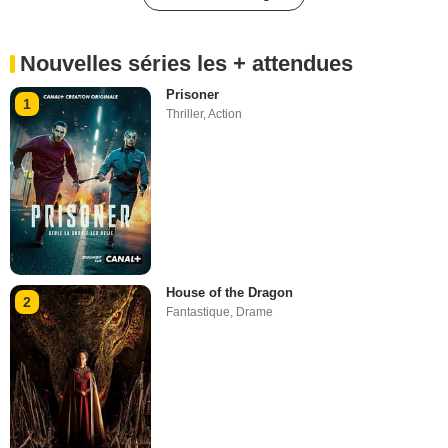
Nouvelles séries les + attendues
Prisoner
1
Thriller
,
Action
House of the Dragon
2
Fantastique
,
Drame