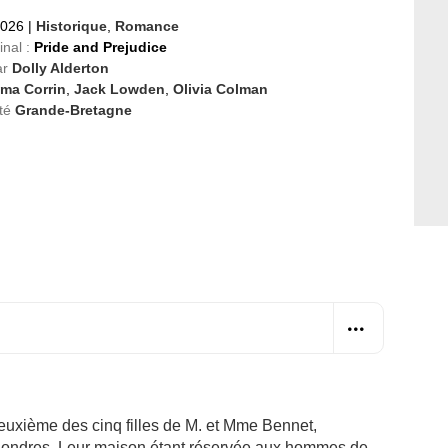
2026
|
Historique
,
Romance
inal :
Pride and Prejudice
ar
Dolly Alderton
ma Corrin
,
Jack Lowden
,
Olivia Colman
té
Grande-Bretagne
deuxième des cinq filles de M. et Mme Bennet,
e Londres. Leur maison étant réservée aux hommes de