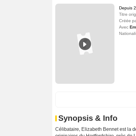
Depuis 
Titre orig
Créée p
Avec
Em
Nationali
Synopsis & Info
Célibataire, Elizabeth Bennet est la 
originaires du Hertfordshire, près d