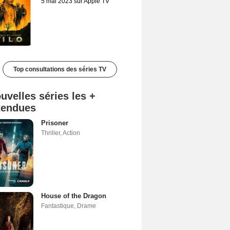
5 mai 2023 sur Apple TV
Top consultations des séries TV
uvelles séries les +
tendues
Prisoner
Thriller
,
Action
House of the Dragon
Fantastique
,
Drame