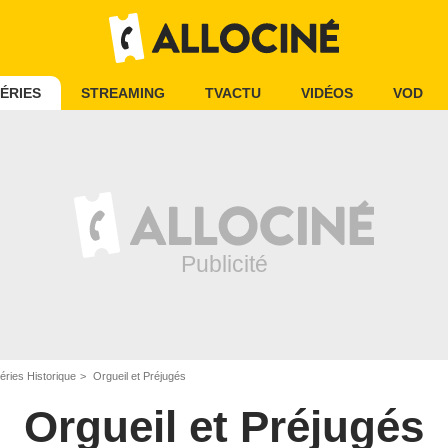
ÉRIES
STREAMING
TVACTU
VIDÉOS
VOD
éries Historique
Orgueil et Préjugés
Orgueil et Préjugés