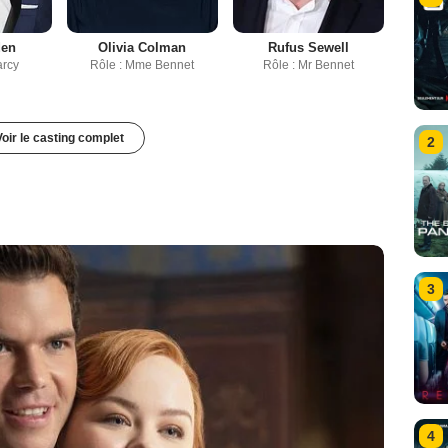
den
Olivia Colman
Rufus Sewell
arcy
Rôle : Mme Bennet
Rôle : Mr Bennet
Voir le casting complet
2
3
4