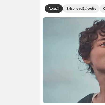
Accueil
Saisons et Episodes
C