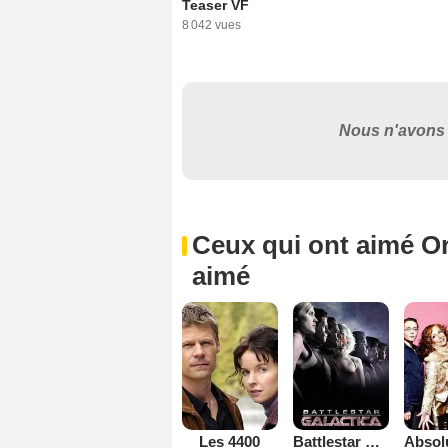
Teaser VF
8 042 vues
Nous n'avons 
Ceux qui ont aimé Or
aimé
Les 4400
Battlestar Galactica