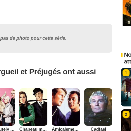
pas de photo pour cette série.
No
at
gueil et Préjugés ont aussi
1
2
Absolutely Fabulous
Chapeau melon et bottes de cuir - 1961
Amicalement vôtre
Cadfael