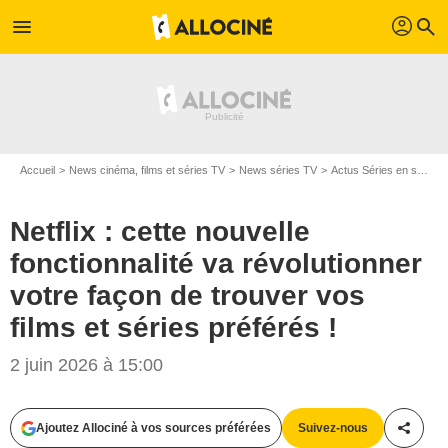
profil
menu
search
Accueil
News cinéma, films et séries TV
News séries TV
Actus Séries en streaming
Netflix : cette nouvelle
fonctionnalité va révolutionner
votre façon de trouver vos
films et séries préférés !
2 juin 2026 à 15:00
Ajoutez Allociné à vos sources préférées
Suivez-nous
Partag