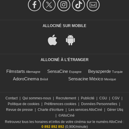
ALLOCINÉ SUR MOBILE
ALLOCINÉ À L'ÉTRANGER
Filmstarts
SensaCine
Beyazperde
Allemagne
Espagne
Turquie
AdoroCinema
Sensacine México
Brésil
Mexique
Contact
|
Qui sommes-nous
|
Recrutement
|
Publicité
|
CGU
|
CGV
|
Politique de cookies
|
Préférences cookies
|
Données Personnelles
|
Revue de presse
|
Charte d'écriture
|
Les services AlloCiné
|
Gérer Utiq
|
©AlloCiné
Retrouvez tous les horaires et infos de votre cinéma sur le numéro AlloCiné :
0 892 892 892
(0,90€/minute)