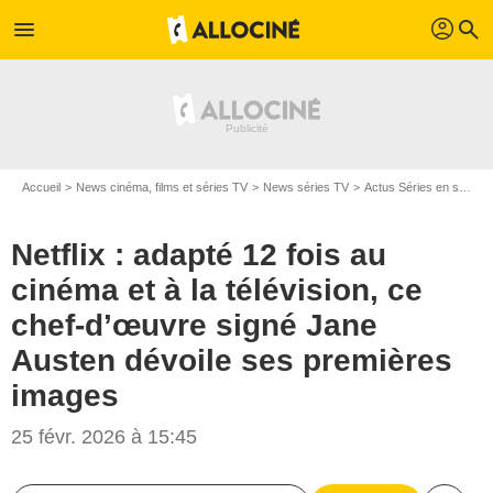
profil
menu
search
Accueil
News cinéma, films et séries TV
News séries TV
Actus Séries en streaming
Netflix : adapté 12 fois au
cinéma et à la télévision, ce
chef-d’œuvre signé Jane
Austen dévoile ses premières
images
25 févr. 2026 à 15:45