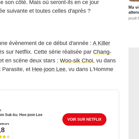
 son côté. Mais où seront-ils en ce jour
Ma vi
ée suivante et toutes celles d'après ?
atten
jeudi 
enne évènement de ce début d'année :
A Killer
s sur Netflix. Cette série réalisée par
Chang-
et en scène deux stars :
Woo-sik Choi
, vu dans
 Parasite, et
Hee-joon Lee
, vu dans L'Homme
x
on Suk-ku
,
Hee-joon Lee
VOIR SUR NETFLIX
ateurs
,8