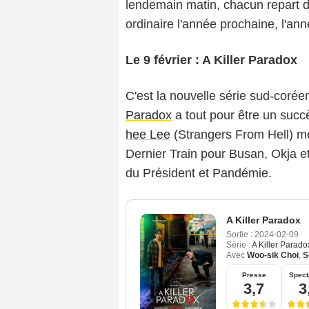
lendemain matin, chacun repart de
ordinaire l'année prochaine, l'ann
Le 9 février : A Killer Paradox
C'est la nouvelle série sud-coré
Paradox
a tout pour être un succè
hee Lee
(Strangers From Hell) m
Dernier Train pour Busan, Okja et
du Président et Pandémie.
A Killer Paradox
Sortie :
2024-02-09
Série :
A Killer Parado
Avec
Woo-sik Choi
,
S
Presse
Spect
3,7
3