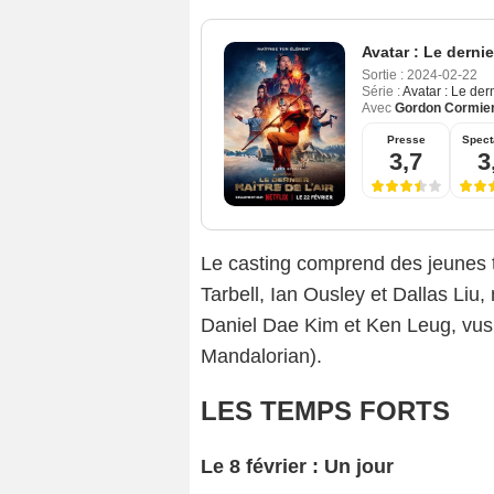
Avatar : Le dernier
Sortie :
2024-02-22
Série :
Avatar : Le dern
Avec
Gordon Cormie
Presse
Spect
3,7
3
Le casting comprend des jeunes 
Tarbell, Ian Ousley et Dallas Liu
Daniel Dae Kim et Ken Leug, vus
Mandalorian).
LES TEMPS FORTS
Le 8 février : Un jour