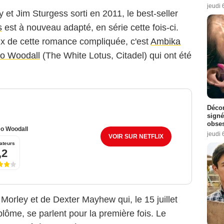
jeudi 
et Jim Sturgess sorti en 2011, le best-seller
s
est à nouveau adapté, en série cette fois-ci.
ux de cette romance compliquée, c'est
Ambika
o Woodall
(The White Lotus, Citadel) qui ont été
Décon
signé
obse
o Woodall
jeudi 
VOIR SUR NETFLIX
ateurs
,2
Morley et de Dexter Mayhew qui, le 15 juillet
plôme, se parlent pour la première fois. Le