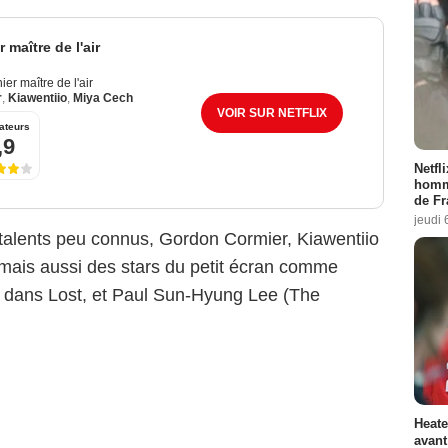
 maître de l'air
ier maître de l'air
r
,
Kiawentiio
,
Miya Cech
VOIR SUR NETFLIX
ateurs
,9
Netfl
homma
de Fr
jeudi 
talents peu connus, Gordon Cormier, Kiawentiio
, mais aussi des stars du petit écran comme
 dans Lost, et Paul Sun-Hyung Lee (The
Heate
avant