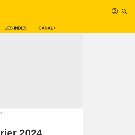
profil
search
LES INDÉS
CANAL+
24
vrier 2024