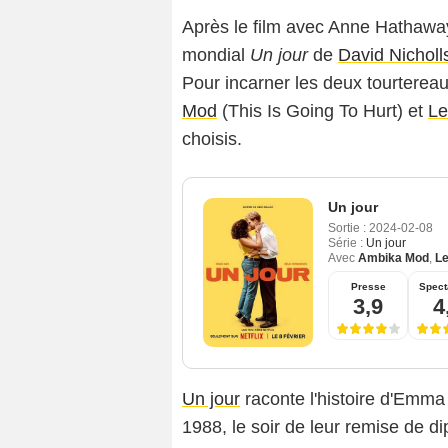
Après le film avec Anne Hathaway 
mondial
Un jour
de
David Nicholl
Pour incarner les deux tourterea
Mod
(This Is Going To Hurt) et
Le
choisis.
Un jour
Sortie :
2024-02-08
Série :
Un jour
Avec
Ambika Mod
,
Le
Presse
Spect
3,9
4
Un jour
raconte l'histoire d'Emma 
1988, le soir de leur remise de di