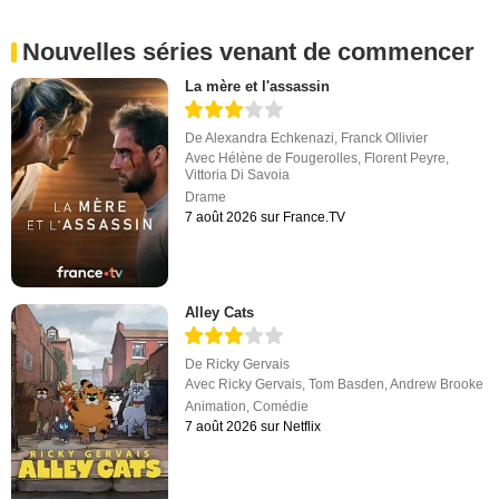
Nouvelles séries venant de commencer
La mère et l'assassin
De
Alexandra Echkenazi
,
Franck Ollivier
Avec
Hélène de Fougerolles
,
Florent Peyre
,
Vittoria Di Savoia
Drame
7 août 2026 sur France.TV
Alley Cats
De
Ricky Gervais
Avec
Ricky Gervais
,
Tom Basden
,
Andrew Brooke
Animation
,
Comédie
7 août 2026 sur Netflix