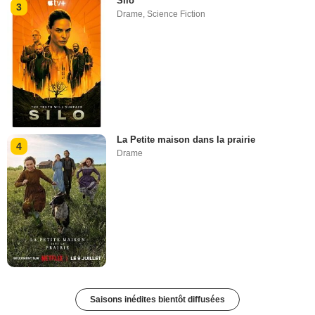
Silo
3
Drame
,
Science Fiction
La Petite maison dans la prairie
4
Drame
Saisons inédites bientôt diffusées