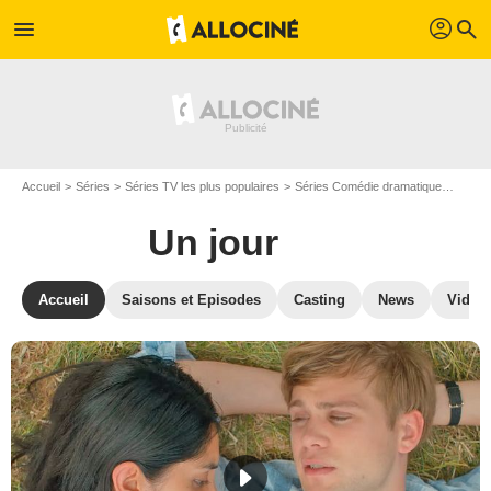
profil
menu
search
Accueil
Séries
Séries TV les plus populaires
Séries Comédie dramatique
Un jo
Un jour
Accueil
Saisons et Episodes
Casting
News
Vidéo