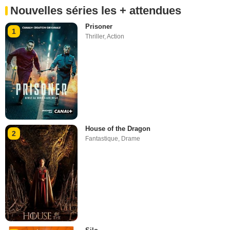
Nouvelles séries les + attendues
Prisoner
1
Thriller
,
Action
House of the Dragon
2
Fantastique
,
Drame