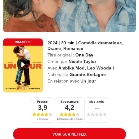
MINI-SÉRIE
2024
|
30 min
|
Comédie dramatique
,
Drame
,
Romance
Titre original :
One Day
Créée par
Nicole Taylor
Avec
Ambika Mod
,
Leo Woodall
Nationalité
Grande-Bretagne
En relation avec
Un jour
Presse
Spectateurs
Mes amis
3,9
4,2
--
8 critiques
1394 notes, 137 critiques
VOIR SUR NETFLIX