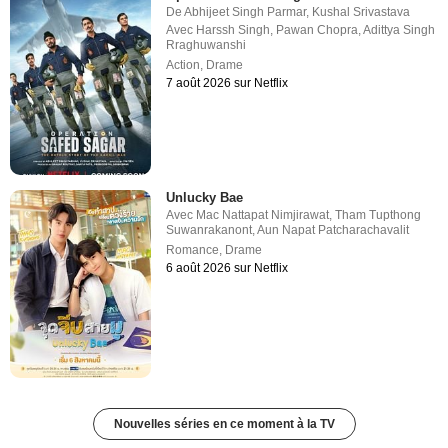
De
Abhijeet Singh Parmar
,
Kushal Srivastava
Avec
Harssh Singh
,
Pawan Chopra
,
Adittya Singh
Rraghuwanshi
Action
,
Drame
7 août 2026 sur Netflix
Unlucky Bae
Avec
Mac Nattapat Nimjirawat
,
Tham Tupthong
Suwanrakanont
,
Aun Napat Patcharachavalit
Romance
,
Drame
6 août 2026 sur Netflix
Nouvelles séries en ce moment à la TV