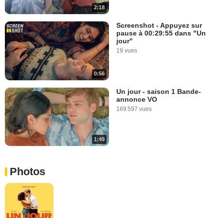
2:18
Screenshot - Appuyez sur
pause à 00:29:55 dans "Un
jour"
19 vues
0:56
Un jour - saison 1 Bande-
annonce VO
169 597 vues
1:49
Photos