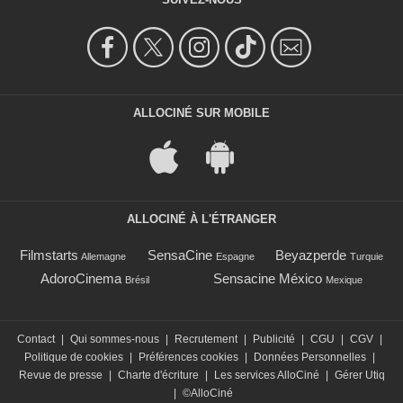
ALLOCINÉ SUR MOBILE
ALLOCINÉ À L'ÉTRANGER
Filmstarts
SensaCine
Beyazperde
Allemagne
Espagne
Turquie
AdoroCinema
Sensacine México
Brésil
Mexique
Contact
|
Qui sommes-nous
|
Recrutement
|
Publicité
|
CGU
|
CGV
|
Politique de cookies
|
Préférences cookies
|
Données Personnelles
|
Revue de presse
|
Charte d'écriture
|
Les services AlloCiné
|
Gérer Utiq
|
©AlloCiné