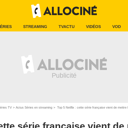
ÉRIES
STREAMING
TVACTU
VIDÉOS
VOD
éries TV
Actus Séries en streaming
Top 5 Netflix : cette série française vient de mettre
cette série française vient d