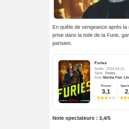
En quête de vengeance après la 
prise dans la toile de la Furie, g
parisien.
Furies
Sortie :
2024-03-01
Série :
Furies
Avec
Marina Foïs
,
Lin
Presse
Spect
3,1
2
Note spectateurs : 3,4/5