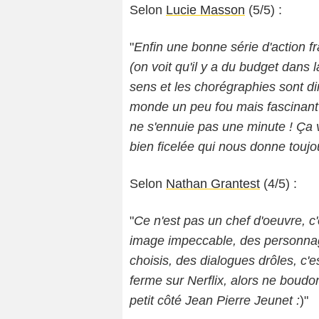
Selon
Lucie Masson
(5/5) :
"
Enfin une bonne série d'action f
(on voit qu'il y a du budget dans 
sens et les chorégraphies sont d
monde un peu fou mais fascinant d
ne s'ennuie pas une minute ! Ça va
bien ficelée qui nous donne toujou
Selon
Nathan Grantest
(4/5) :
"
Ce n'est pas un chef d'oeuvre, c'
image impeccable, des personna
choisis, des dialogues drôles, c'e
ferme sur Nerflix, alors ne boudons
petit côté Jean Pierre Jeunet :
)"