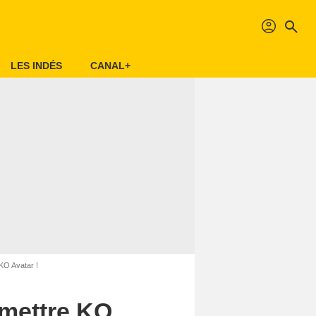
profil
search
LES INDÉS
CANAL+
 KO Avatar !
e mettre KO