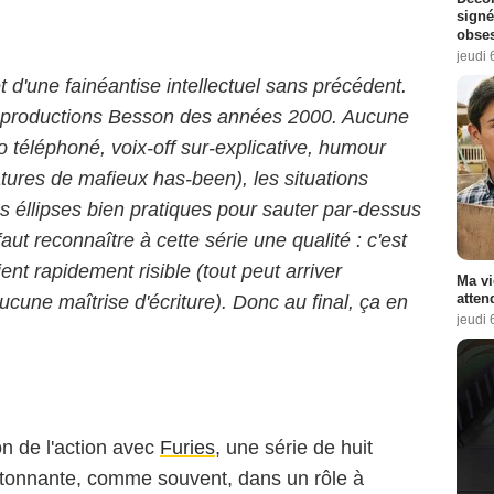
signé
obse
jeudi 
t d'une fainéantise intellectuel sans précédent.
ux productions Besson des années 2000. Aucune
o téléphoné, voix-off sur-explicative, humour
tures de mafieux has-been), les situations
s éllipses bien pratiques pour sauter par-dessus
faut reconnaître à cette série une qualité : c'est
nt rapidement risible (tout peut arriver
Ma vi
atten
aucune maîtrise d'écriture). Donc au final, ça en
jeudi 
lon de l'action avec
Furies
, une série de huit
tonnante, comme souvent, dans un rôle à