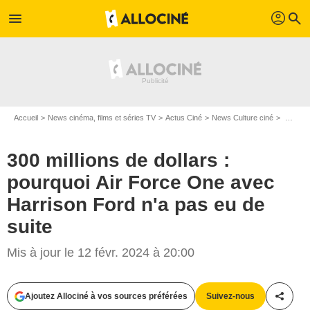
profil
menu
search
Accueil
News cinéma, films et séries TV
Actus Ciné
News Culture ciné
300 millions de dollars : pourquoi Air Force One avec Harrison Ford n'a pas eu de suite
300 millions de dollars :
pourquoi Air Force One avec
Harrison Ford n'a pas eu de
suite
Mis à jour le 12 févr. 2024 à 20:00
Ajoutez Allociné à vos sources préférées
Suivez-nous
Partag