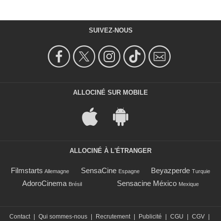
SUIVEZ-NOUS
ALLOCINÉ SUR MOBILE
ALLOCINÉ À L'ÉTRANGER
Filmstarts
SensaCine
Beyazperde
Allemagne
Espagne
Turquie
AdoroCinema
Sensacine México
Brésil
Mexique
Contact
|
Qui sommes-nous
|
Recrutement
|
Publicité
|
CGU
|
CGV
|