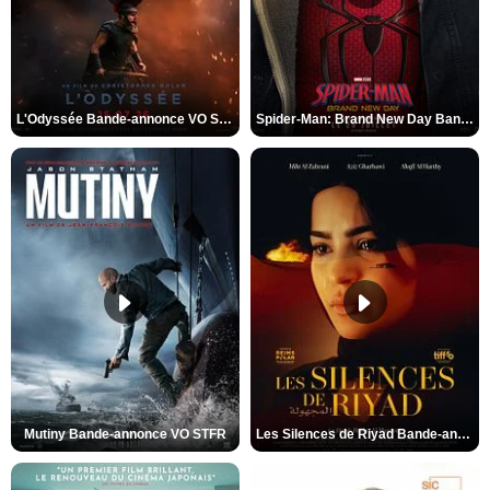
L'Odyssée Bande-annonce VO STFR
Spider-Man: Brand New Day Bande-annonce VO STFR
Mutiny Bande-annonce VO STFR
Les Silences de Riyad Bande-annonce VO STFR