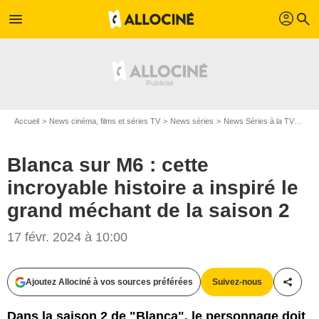
profil
menu
search
Accueil
News cinéma, films et séries TV
News séries
News Séries à la TV
Blan
Blanca sur M6 : cette
incroyable histoire a inspiré le
grand méchant de la saison 2
17 févr. 2024 à 10:00
Ajoutez Allociné à vos sources préférées
Suivez-nous
Partag
Dans la saison 2 de "Blanca", le personnage doit