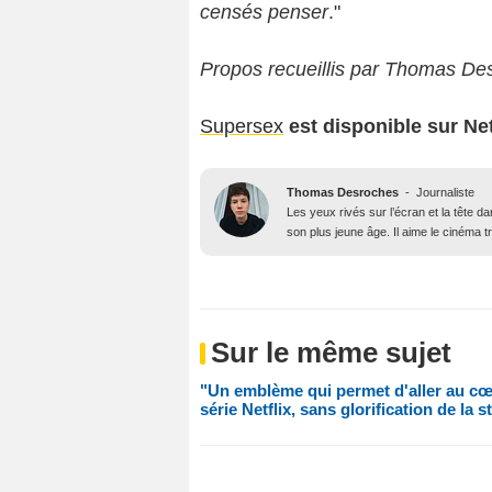
censés penser
."
Propos recueillis par Thomas Des
Supersex
est disponible sur Net
Thomas Desroches
-
Journaliste
Les yeux rivés sur l’écran et la tête 
son plus jeune âge. Il aime le cinéma t
Sur le même sujet
"Un emblème qui permet d'aller au cœu
série Netflix, sans glorification de la s