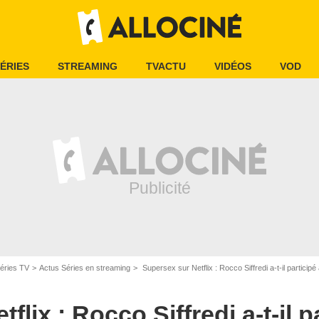
ÉRIES
STREAMING
TVACTU
VIDÉOS
VOD
éries TV
Actus Séries en streaming
Supersex sur Netflix : Rocco Siffredi a-t-il participé 
lix : Rocco Siffredi a-t-il pa