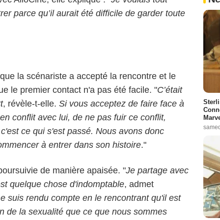
rer parce qu’il aurait été difficile de garder toute
i que la scénariste a accepté la rencontre et le
ue le premier contact n'a pas été facile. "
C’était
Sterl
t
, révèle-t-elle.
Si vous acceptez de faire face à
Conno
 en conflit avec lui, de ne pas fuir ce conflit,
Marve
samed
 c'est ce qui s'est passé. Nous avons donc
commencer à entrer dans son histoire
."
 poursuivie de manière apaisée. "
Je partage avec
é est quelque chose d'indomptable
, admet
me suis rendu compte en le rencontrant qu'il est
on de la sexualité que ce que nous sommes