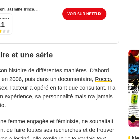
ghi
,
Jasmine Trinca
,
Linda Hardy
VOIR SUR NETFLIX
ateurs
,1
re et une série
son histoire de différentes manières. D'abord
e en 2006, puis dans un documentaire,
Rocco
,
ex, l'acteur a opéré en tant que consultant. Il a
on expérience, sa personnalité mais n'a jamais
io.
une femme engagée et féministe, ne souhaitait
nt de faire toutes ses recherches et de trouver
Ne
vec AlloCiné, elle explique : "
Je voulais tout