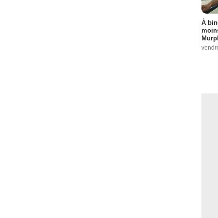
À bin
moins
Murph
vendr