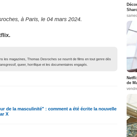
Décon
Shard
samed
roches, à Paris, le 04 mars 2024.
flix.
dans les magazines, Thomas Desroches se nourrit de films en tout genre dès
ransgressif, queer, horrifique et les documentaires engagés.
Netfl
de Ma
vendr
r de la masculinité" : comment a été écrite la nouvelle
tar X