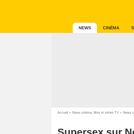
NEWS
CINÉMA
S
Accueil
News cinéma, films et séries TV
News s
Supersex sur Netf