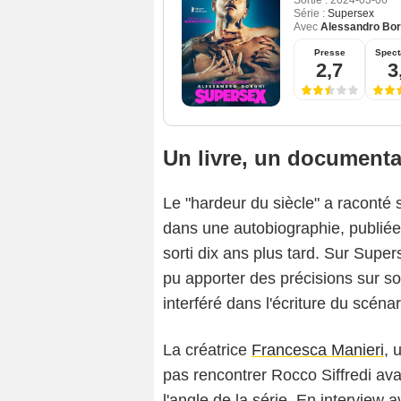
Sortie :
2024-03-06
Série :
Supersex
Avec
Alessandro Bor
Presse
Spect
2,7
3
Un livre, un documentai
Le "hardeur du siècle" a raconté 
dans une autobiographie, publié
sorti dix ans plus tard. Sur Supers
pu apporter des précisions sur s
interféré dans l'écriture du scénar
La créatrice
Francesca Manieri
, 
pas rencontrer Rocco Siffredi ava
l'angle de la série. En interview a