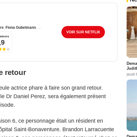
re
,
Fiona Gubelmann
,
Will Yun Lee
VOIR SUR NETFLIX
ateurs
,9
Demai
Judit
e retour
jeudi 
le actrice phare à faire son grand retour.
 le Dr Daniel Perez, sera également présent
pisode.
saison 6, ce personnage était un résident en
hôpital Saint-Bonaventure. Brandon Larracuente
Demai