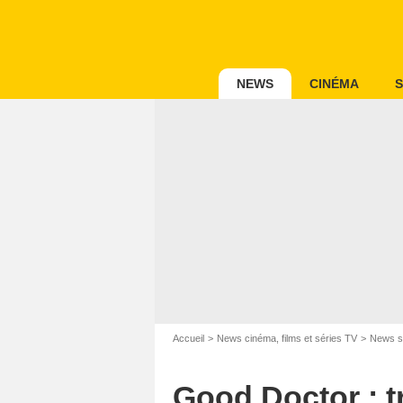
NEWS
CINÉMA
S
Accueil
News cinéma, films et séries TV
News s
Good Doctor : t