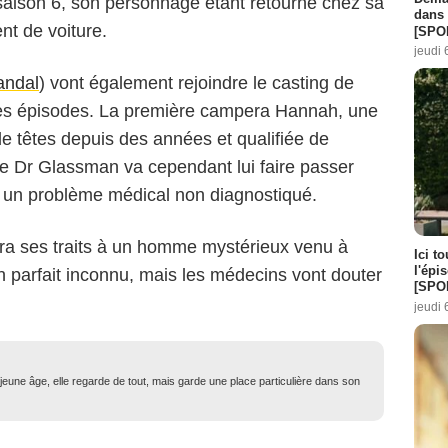
a saison 6, son personnage étant retourné chez sa
dans 
nt de voiture.
[SPO
jeudi 
andal
) vont également rejoindre le casting de
es épisodes. La première campera Hannah, une
 têtes depuis des années et qualifiée de
e Dr Glassman va cependant lui faire passer
 un problème médical non diagnostiqué.
ra ses traits à un homme mystérieux venu à
Ici t
l'épi
un parfait inconnu, mais les médecins vont douter
[SPO
jeudi 
eune âge, elle regarde de tout, mais garde une place particulière dans son