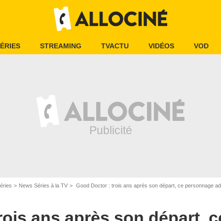
ÉRIES
STREAMING
TVACTU
VIDÉOS
VOD
éries
News Séries à la TV
Good Doctor : trois ans après son départ, ce personnage ado
rois ans après son départ, 