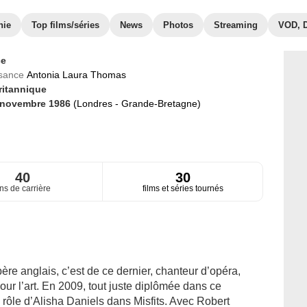
hie
Top films/séries
News
Photos
Streaming
VOD, 
ce
ssance
Antonia Laura Thomas
ritannique
 novembre 1986
(Londres - Grande-Bretagne)
40
30
ns de carrière
films et séries tournés
ère anglais, c’est de ce dernier, chanteur d’opéra,
ur l’art. En 2009, tout juste diplômée dans ce
rôle d’Alisha Daniels dans Misfits. Avec Robert