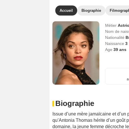
Accueil
Biographie
Filmograp
Métier
Actri
Nom de nai
Nationalité
B
Naissance
3
Age
39
ans
a
Biographie
Issue d’une mère jamaïcaine et d’un p
qu’Antonia Thomas hérite d’un goût po
domaine, la jeune femme décroche le 