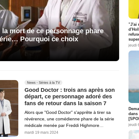
"J'ai
n, la mort de ce personnage phare
d'Hol
refus
série… Pourquoi ce choix
super
jeudi 
News - Séries à la TV
Good Doctor : trois ans après son
départ, ce personnage adoré des
fans de retour dans la saison 7
Demai
Alors que "Good Doctor" s'apprête à tirer sa
dans 
[SPO
révérence, une comédienne phare de la série
jeudi 
médicale menée par Freddi Highmore…
mardi 19 mars 2024