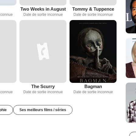
Two Weeks in August
Tommy & Tuppence
inconnue
Date de sortie inconnue
Date de sortie inconnue
The Scurry
Bagman
inconnue
Date de sortie inconnue
Date de sortie inconnue
phie
Ses meilleurs films / séries