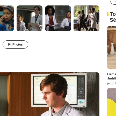
To
Sé
94 Photos
Demai
Judit
jeudi 