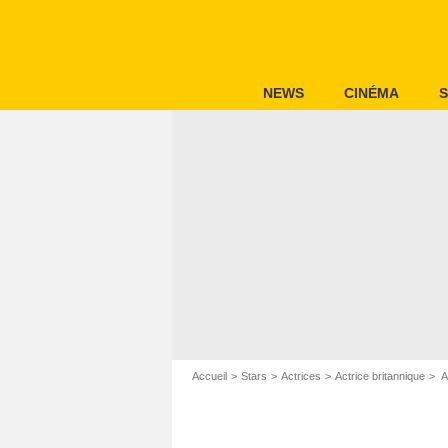
NEWS
CINÉMA
S
Accueil
Stars
Actrices
Actrice britannique
A