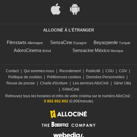
ALLOCINÉ À L'ÉTRANGER
Filmstarts
SensaCine
Beyazperde
Allemagne
Espagne
Turquie
AdoroCinema
Sensacine México
Brésil
Mexique
Contact
|
Qui sommes-nous
|
Recrutement
|
Publicité
|
CGU
|
CGV
|
Politique de cookies
|
Préférences cookies
|
Données Personnelles
|
Revue de presse
|
Charte d'écriture
|
Les services AlloCiné
|
Gérer Utiq
|
©AlloCiné
Retrouvez tous les horaires et infos de votre cinéma sur le numéro AlloCiné :
0 892 892 892
(0,90€/minute)