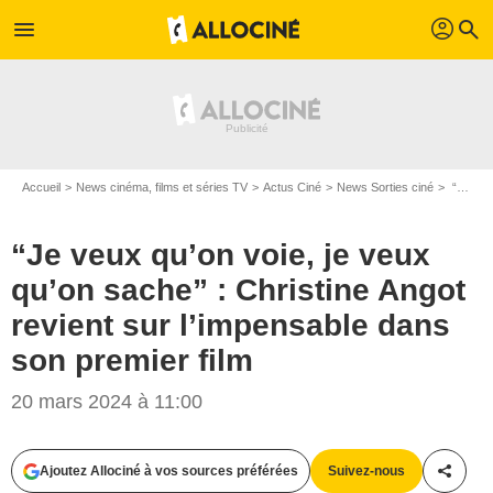
profil
menu
search
Accueil
News cinéma, films et séries TV
Actus Ciné
News Sorties ciné
“Je veux qu’on voie, je veux qu’on sache” : Christine Angot revient sur l’impensable dans son premier film
“Je veux qu’on voie, je veux
qu’on sache” : Christine Angot
revient sur l’impensable dans
son premier film
20 mars 2024 à 11:00
Ajoutez Allociné à vos sources préférées
Suivez-nous
Partag