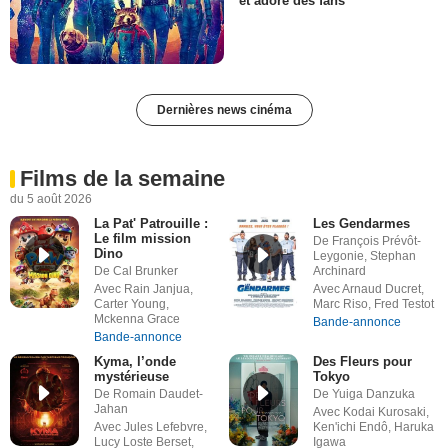
et adoré des fans
Dernières news cinéma
Films de la semaine
du 5 août 2026
La Pat' Patrouille :
Les Gendarmes
Le film mission
De François Prévôt-
Dino
Leygonie, Stephan
De Cal Brunker
Archinard
Avec Rain Janjua,
Avec Arnaud Ducret,
Carter Young,
Marc Riso, Fred Testot
Mckenna Grace
Bande-annonce
Bande-annonce
Kyma, l’onde
Des Fleurs pour
mystérieuse
Tokyo
De Romain Daudet-
De Yuiga Danzuka
Jahan
Avec Kodai Kurosaki,
Avec Jules Lefebvre,
Ken'ichi Endô, Haruka
Lucy Loste Berset,
Igawa