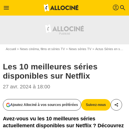
profil
menu
search
Accueil
News cinéma, films et séries TV
News séries TV
Actus Séries en streaming
Les 10 meilleures séries
disponibles sur Netflix
27 avr. 2024 à 18:00
Ajoutez Allociné à vos sources préférées
Suivez-nous
Partag
Avez-vous vu les 10 meilleures séries
actuellement disponibles sur Netflix ? Découvrez