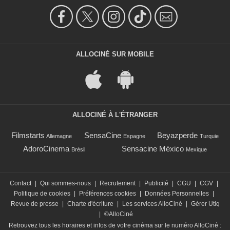
ALLOCINÉ SUR MOBILE
ALLOCINÉ À L'ÉTRANGER
Filmstarts
SensaCine
Beyazperde
Allemagne
Espagne
Turquie
AdoroCinema
Sensacine México
Brésil
Mexique
Contact
|
Qui sommes-nous
|
Recrutement
|
Publicité
|
CGU
|
CGV
|
Politique de cookies
|
Préférences cookies
|
Données Personnelles
|
Revue de presse
|
Charte d'écriture
|
Les services AlloCiné
|
Gérer Utiq
|
©AlloCiné
Retrouvez tous les horaires et infos de votre cinéma sur le numéro AlloCiné :