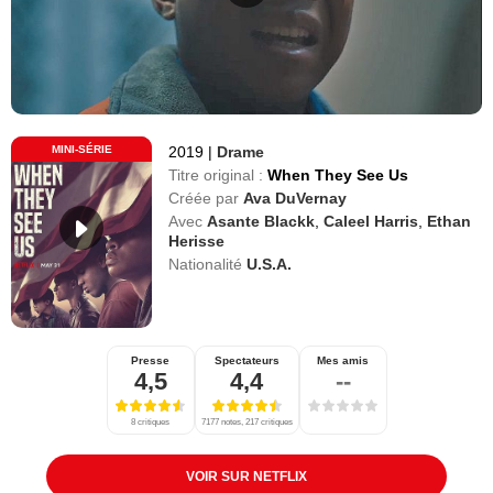
MINI-SÉRIE
2019
|
Drame
Titre original :
When They See Us
Créée par
Ava DuVernay
Avec
Asante Blackk
,
Caleel Harris
,
Ethan
Herisse
Nationalité
U.S.A.
Presse
Spectateurs
Mes amis
4,5
4,4
--
8 critiques
7177 notes, 217 critiques
VOIR SUR NETFLIX