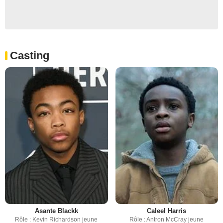
Casting
Asante Blackk
Caleel Harris
Rôle : Kevin Richardson jeune
Rôle : Antron McCray jeune