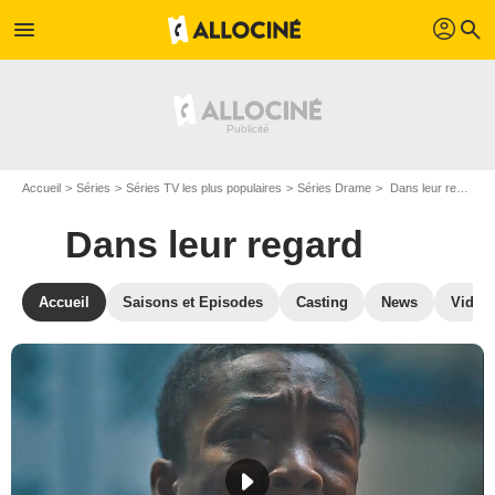
profil
menu
search
Accueil
Séries
Séries TV les plus populaires
Séries Drame
Dans leur regard
Dans leur regard
Accueil
Saisons et Episodes
Casting
News
Vidéo