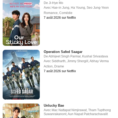
De
Ji-Hye Mo
Avec
Hae-in Jung
,
Ha Young
,
Seo Jung-Yeon
Romance
,
Comédie
7 août 2026 sur Netflix
Operation Safed Saagar
De
Abhijeet Singh Parmar
,
Kushal Srivastava
Avec
Siddharth
,
Jimmy Shergill
,
Abhay Verma
Action
,
Drame
7 août 2026 sur Netflix
Unlucky Bae
Avec
Mac Nattapat Nimjirawat
,
Tham Tupthong
Suwanrakanont
,
Aun Napat Patcharachavalit