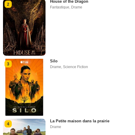
House of the Dragon
2
Fantastique
,
Drame
Silo
3
Drame
,
Science Fiction
La Petite maison dans la prairie
4
Drame