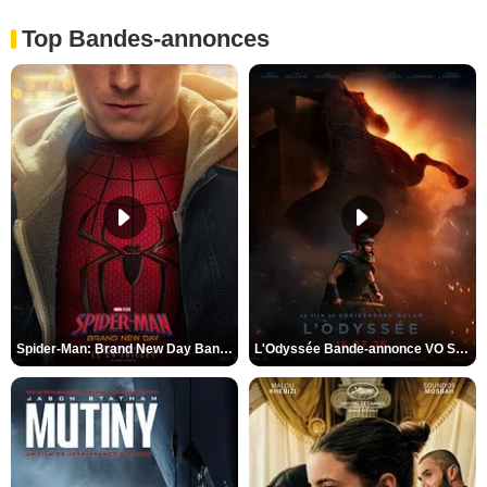
Top Bandes-annonces
Spider-Man: Brand New Day Bande-annonce VO STFR
L'Odyssée Bande-annonce VO STFR