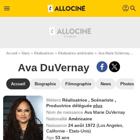
profil
menu
search
Accueil
Stars
Réalisatrices
Réalisatrice américaine
Ava Marie DuVernay dit Ava DuVernay
Ava DuVernay
Accueil
Biographie
Filmographie
News
Photos
Métiers
Réalisatrice
,
Scénariste
,
Productrice déléguée
plus
Nom de naissance
Ava Marie DuVernay
Nationalité
Américaine
Naissance
24 août 1972
(Los Angeles,
Californie - Etats-Unis)
Age
53
ans