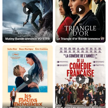
Mutiny Bande-annonce VO STFR
Le Triangle d'or Bande-annonce VF