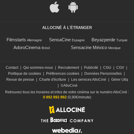
ALLOCINÉ À L'ÉTRANGER
Filmstarts
SensaCine
Beyazperde
Allemagne
Espagne
Turquie
AdoroCinema
Sensacine México
Brésil
Mexique
Contact
|
Qui sommes-nous
|
Recrutement
|
Publicité
|
CGU
|
CGV
|
Politique de cookies
|
Préférences cookies
|
Données Personnelles
|
Revue de presse
|
Charte d'écriture
|
Les services AlloCiné
|
Gérer Utiq
|
©AlloCiné
Retrouvez tous les horaires et infos de votre cinéma sur le numéro AlloCiné :
0 892 892 892
(0,90€/minute)