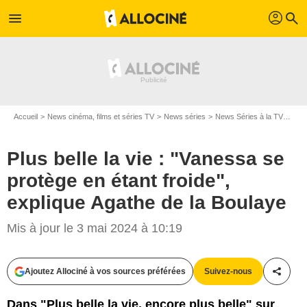
profil
menu
search
Accueil
News cinéma, films et séries TV
News séries
News Séries à la TV
Plus
Plus belle la vie : "Vanessa se
protège en étant froide",
explique Agathe de la Boulaye
Mis à jour le 3 mai 2024 à 10:19
Ajoutez Allociné à vos sources préférées
Suivez-nous
Partag
Dans "Plus belle la vie, encore plus belle" sur