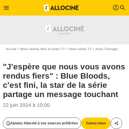
profil
menu
search
Accueil
News cinéma, films et séries TV
News séries TV
Actus Tournage Séries TV
"J'espère que nous vous avons
rendus fiers" : Blue Bloods,
c'est fini, la star de la série
partage un message touchant
22 juin 2024 à 10:00
Ajoutez Allociné à vos sources préférées
Suivez-nous
Partag