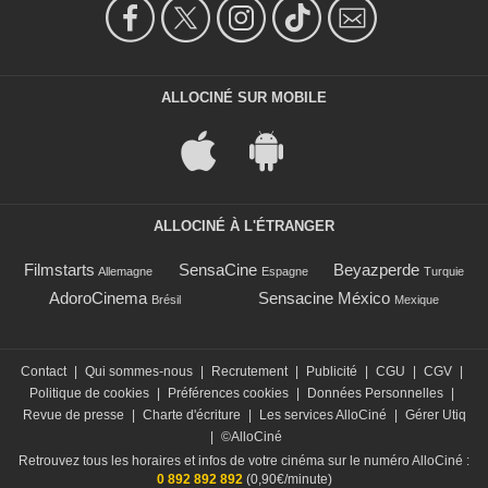
ALLOCINÉ SUR MOBILE
ALLOCINÉ À L'ÉTRANGER
Filmstarts
SensaCine
Beyazperde
Allemagne
Espagne
Turquie
AdoroCinema
Sensacine México
Brésil
Mexique
Contact
|
Qui sommes-nous
|
Recrutement
|
Publicité
|
CGU
|
CGV
|
Politique de cookies
|
Préférences cookies
|
Données Personnelles
|
Revue de presse
|
Charte d'écriture
|
Les services AlloCiné
|
Gérer Utiq
|
©AlloCiné
Retrouvez tous les horaires et infos de votre cinéma sur le numéro AlloCiné :
0 892 892 892
(0,90€/minute)