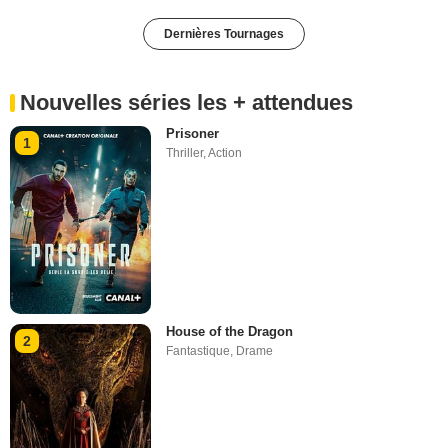
Dernières Tournages
Nouvelles séries les + attendues
Prisoner
1
Thriller
,
Action
House of the Dragon
2
Fantastique
,
Drame