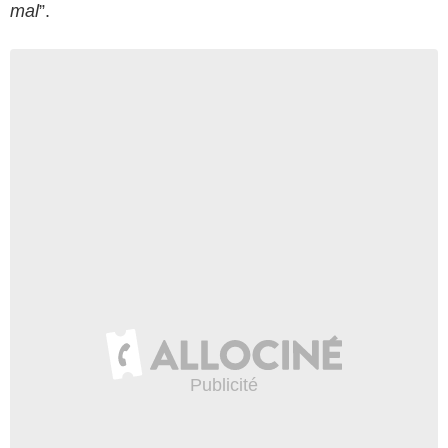
mal
”.