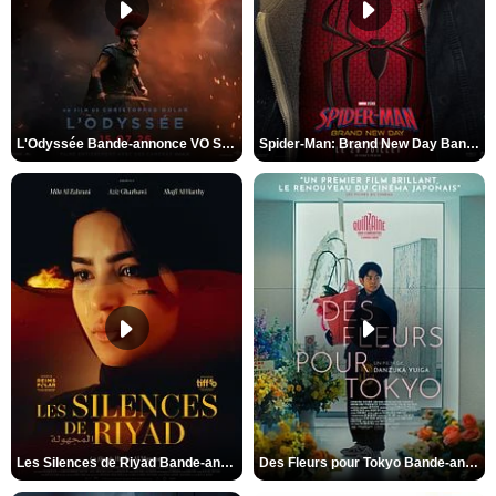
L'Odyssée Bande-annonce VO STFR
Spider-Man: Brand New Day Bande-annonce VO STFR
Les Silences de Riyad Bande-annonce VO STFR
Des Fleurs pour Tokyo Bande-annonce VO STFR