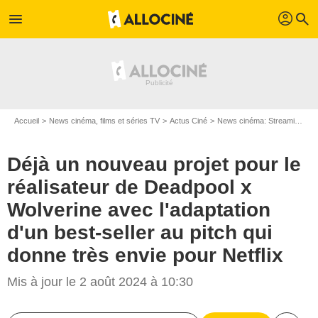
profil
menu
search
Accueil
News cinéma, films et séries TV
Actus Ciné
News cinéma: Streaming
D
Déjà un nouveau projet pour le
réalisateur de Deadpool x
Wolverine avec l'adaptation
d'un best-seller au pitch qui
donne très envie pour Netflix
Mis à jour le 2 août 2024 à 10:30