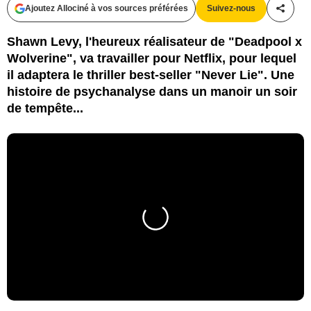
Ajoutez Allociné à vos sources préférées
Suivez-nous
Partag
Shawn Levy, l'heureux réalisateur de "Deadpool x
Wolverine", va travailler pour Netflix, pour lequel
il adaptera le thriller best-seller "Never Lie". Une
histoire de psychanalyse dans un manoir un soir
de tempête...