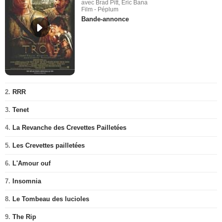
avec Brad Pitt, Eric Bana
Film - Péplum
Bande-annonce
2.
RRR
3.
Tenet
4.
La Revanche des Crevettes Pailletées
5.
Les Crevettes pailletées
6.
L'Amour ouf
7.
Insomnia
8.
Le Tombeau des lucioles
9.
The Rip