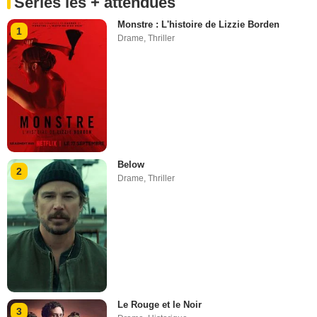
Séries les + attendues
Monstre : L'histoire de Lizzie Borden
1
Drame
,
Thriller
Below
2
Drame
,
Thriller
Le Rouge et le Noir
3