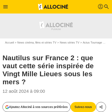
profil
menu
search
Accueil
News cinéma, films et séries TV
News séries TV
Actus Tournage Séries TV
Nautilus sur France 2 : que
vaut cette série inspirée de
Vingt Mille Lieues sous les
mers ?
12 août 2024 à 09:00
Ajoutez Allociné à vos sources préférées
Suivez-nous
Partag