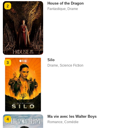
House of the Dragon
2
Fantastique
,
Drame
Silo
3
Drame
,
Science Fiction
Ma vie avec les Walter Boys
4
Romance
,
Comédie