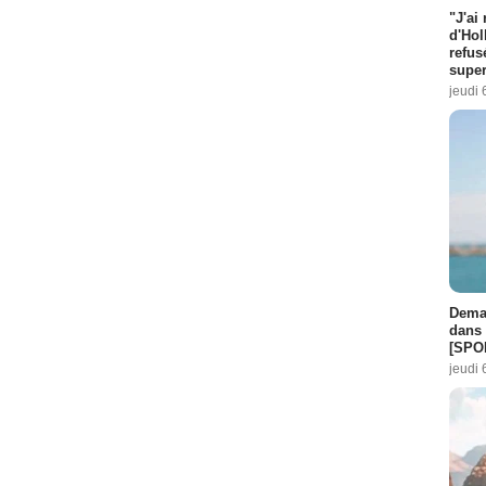
"J'ai
d'Hol
refus
super
jeudi 
Demai
dans 
[SPO
jeudi 