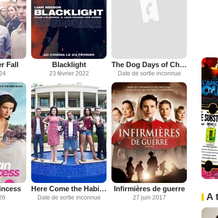
r Fall
Blacklight
The Dog Days of Christmas
024
23 février 2022
Date de sortie inconnue
incess
Here Come the Habibs
Infirmières de guerre
A 
26
Date de sortie inconnue
27 juin 2017