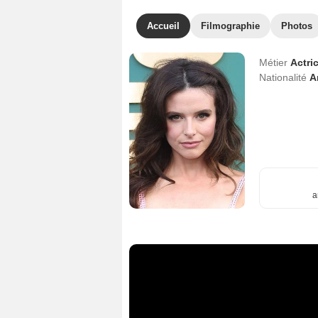
Accueil
Filmographie
Photos
Métier
Actri
Nationalité
A
a