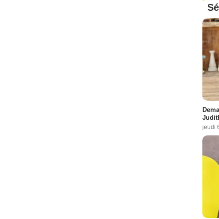
Sé
Demai
Judit
jeudi 