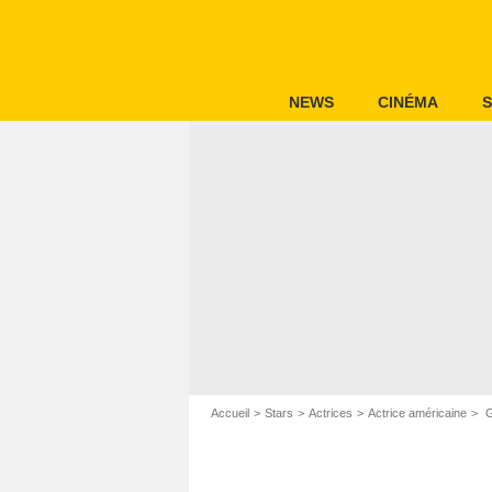
NEWS
CINÉMA
S
Accueil
Stars
Actrices
Actrice américaine
G