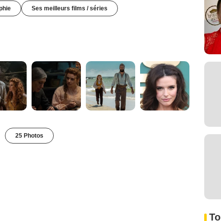
phie
Ses meilleurs films / séries
25 Photos
To