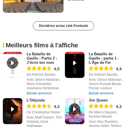
Dernières actus ciné Festivals
Meilleurs films à l'affiche
La Bataille de
La Bataille de
Gaulle - Partie 2 :
Gaulle - partie 1 :
J’écris ton nom
L'Âge de Fer
4,5
4,4
De Antonin Baudry
De Antonin Baudry
Avec Simon Abkarian,
Avec Simon Abkarian,
Niels Schneider,
Simon Russell Beale,
Anamaria Vartolomei
Florian Lesieur
Bande-annonce
Bande-annonce
L'Odyssée
Jim Queen
4,3
4,3
De Christopher Nolan
De Marco Nguyen,
Nicolas Athane
Avec Matt Damon, Tom
Holland, Anne
Avec Alex Ramires,
Hathaway
Jérémy Gillet, Shirley