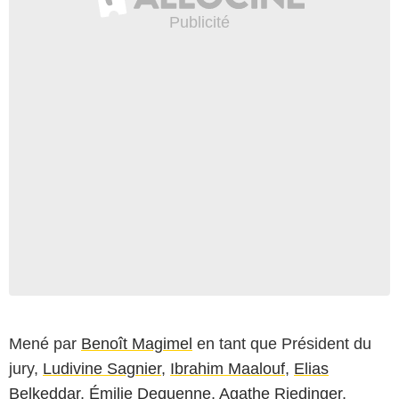
Mené par
Benoît Magimel
en tant que Président du
jury,
Ludivine Sagnier
,
Ibrahim Maalouf
,
Elias
Belkeddar
,
Émilie Dequenne
,
Agathe Riedinger
,