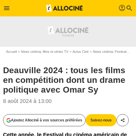
profil
menu
search
Accueil
News cinéma, films et séries TV
Actus Ciné
News cinéma: Festivals
De
Deauville 2024 : tous les films
en compétition dont un drame
politique avec Omar Sy
8 août 2024 à 13:00
Ajoutez Allociné à vos sources préférées
Suivez-nous
Partag
Cette année, le Festival du cinéma américain de