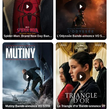
Spider-Man: Brand New Day Bande-annonce VO STFR
L'Odyssée Bande-annonce VO STFR
Mutiny Bande-annonce VO STFR
Le Triangle d'or Bande-annonce VF